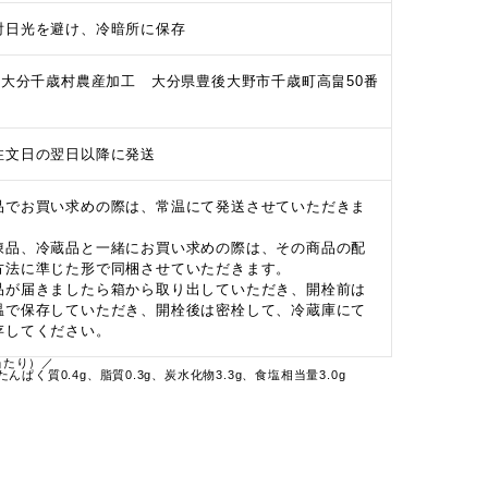
射日光を避け、冷暗所に保存
有)大分千歳村農産加工 大分県豊後大野市千歳町高畠50番
注文日の翌日以降に発送
品でお買い求めの際は、常温にて発送させていただきま
。
凍品、冷蔵品と一緒にお買い求めの際は、その商品の配
方法に準じた形で同梱させていただきます。
品が届きましたら箱から取り出していただき、開栓前は
温で保存していただき、開栓後は密栓して、冷蔵庫にて
存してください。
当たり）／
たんぱく質0.4g、脂質0.3g、炭水化物3.3g、食塩相当量3.0g