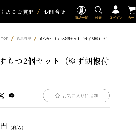
よくあるご質問
お問合せ
商品一覧
検索
ログイン
カー
TOP
逸品料理
柔らか牛すもつ2個セット（ゆず胡椒付き）
すもつ2個セット（ゆず胡椒付
お気に入りに追加
円
（税込）