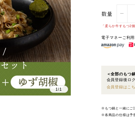
数量
「柔らか牛すもつ2
電子マネーご利用
＜全部のもつ
会員登録後ログ
会員登録はこ
1
1
|
※もつ鍋と一緒にご
※各商品の仕様は予