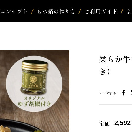
コンセプト
もつ鍋の作り方
ご利用ガイド
柔らか牛
き）
シェアする
2,592
定価