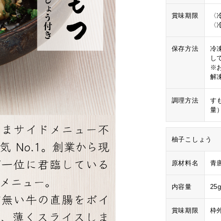
賞味期限
〈
〈
保存方法
冷
し
※
解
調理方法
す
量
柚子こしょう
原材料名
青
内容量
25
賞味期限
枠