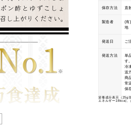
保存方法
直
製造者
(
地
発送日
ご
発送方法
単
す
冷
送
商
常
保
栄養成分表示（25g
エネルギー18kca|、