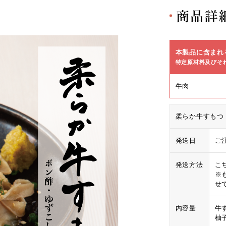
商品詳
本製品に含まれ
特定原材料及びそ
牛肉
柔らか牛すもつ
発送日
ご
発送方法
こ
※
せ
内容量
牛
柚