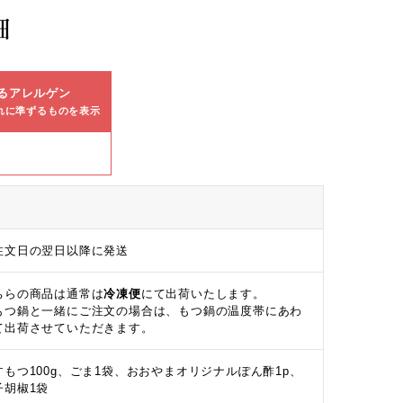
細
るアレルゲン
れに準ずるものを表示
注文日の翌日以降に発送
ちらの商品は通常は
冷凍便
にて出荷いたします。
もつ鍋と一緒にご注文の場合は、もつ鍋の温度帯にあわ
て出荷させていただきます。
すもつ100g、ごま1袋、おおやまオリジナルぽん酢1p、
子胡椒1袋