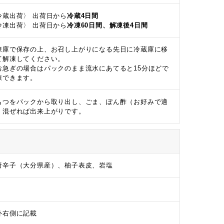
冷蔵出荷〉 出荷日から
冷蔵4日間
冷凍出荷〉 出荷日から
冷凍60日間、解凍後4日間
凍庫で保存の上、お召し上がりになる先日に冷蔵庫に移
て解凍してください。
お急ぎの場合はパックのまま流水にあてると15分ほどで
凍できます。
もつをパックから取り出し、ごま、ぽん酢（お好みで適
）混ぜれば出来上がりです。
唐辛子（大分県産）、柚子表皮、岩塩
g
外右側に記載