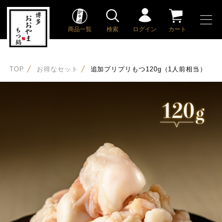
商品一覧
検索
ログイン
カート
TOP
お得なセット
追加プリプリもつ120g（1人前相当）