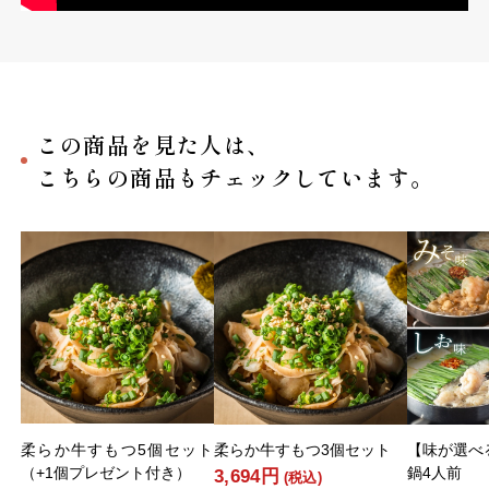
この商品を見た人は、
こちらの商品もチェックしています。
柔らか牛すもつ5個セット
柔らか牛すもつ3個セット
【味が選べ
（+1個プレゼント付き）
鍋4人前
3,694円
(税込)