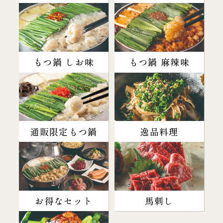
もつ鍋 しお味
もつ鍋 麻辣味
通販限定もつ鍋
逸品料理
お得なセット
馬刺し