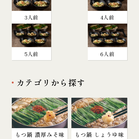
3人前
4人前
5人前
6人前
カテゴリから探す
もつ鍋 濃厚みそ味
もつ鍋 しょうゆ味