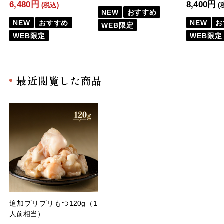
6,480円
8,400円
(税込)
(
NEW
おすすめ
NEW
おすすめ
NEW
お
WEB限定
WEB限定
WEB限定
最近閲覧した商品
追加プリプリもつ120g（1
人前相当）