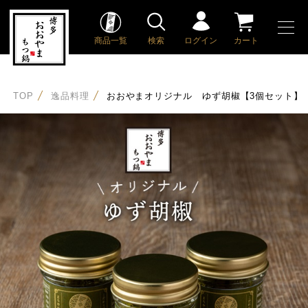
商品一覧
検索
ログイン
カート
TOP
逸品料理
おおやまオリジナル ゆず胡椒【3個セット】