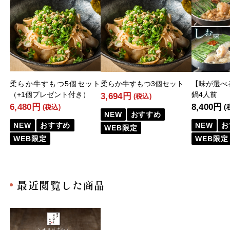
柔らか牛すもつ5個セット
柔らか牛すもつ3個セット
【味が選べ
（+1個プレゼント付き）
鍋4人前
3,694円
(税込)
6,480円
8,400円
(税込)
(
NEW
おすすめ
NEW
おすすめ
NEW
お
WEB限定
WEB限定
WEB限定
最近閲覧した商品