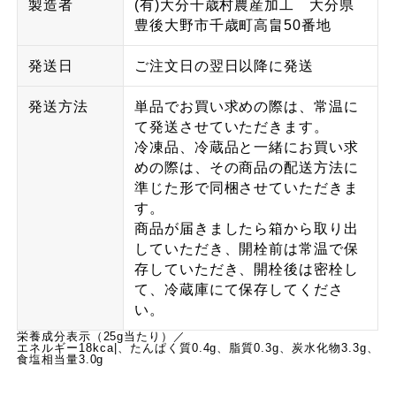
製造者
(有)大分千歳村農産加工 大分県
豊後大野市千歳町高畠50番地
発送日
ご注文日の翌日以降に発送
発送方法
単品でお買い求めの際は、常温に
て発送させていただきます。
冷凍品、冷蔵品と一緒にお買い求
めの際は、その商品の配送方法に
準じた形で同梱させていただきま
す。
商品が届きましたら箱から取り出
していただき、開栓前は常温で保
存していただき、開栓後は密栓し
て、冷蔵庫にて保存してくださ
い。
栄養成分表示（25g当たり）／
エネルギー18kca|、たんぱく質0.4g、脂質0.3g、炭水化物3.3g、
食塩相当量3.0g