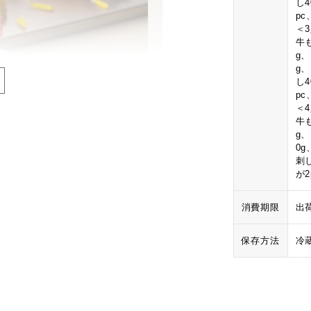
し
p
＜
牛も
g
g
し
p
＜
牛も
g
0
刺
が
消費期限
出
保存方法
冷