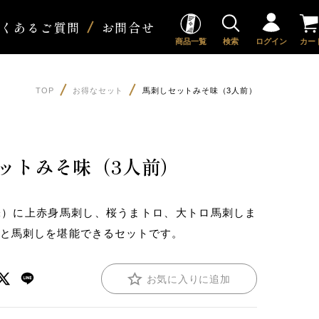
よくあるご質問
お問合せ
商品一覧
検索
ログイン
カー
TOP
お得なセット
馬刺しセットみそ味（3人前）
ットみそ味（3人前）
味）に上赤身馬刺し、桜うまトロ、大トロ馬刺しま
鍋と馬刺しを堪能できるセットです。
お気に入りに追加