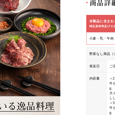
商品詳
本製品に含まれ
特定原材料及びそ
小麦・乳・牛肉
野菜なし商品（
発送日
ご
内容量
＜
牛も
g
大
し
＜
牛も
g