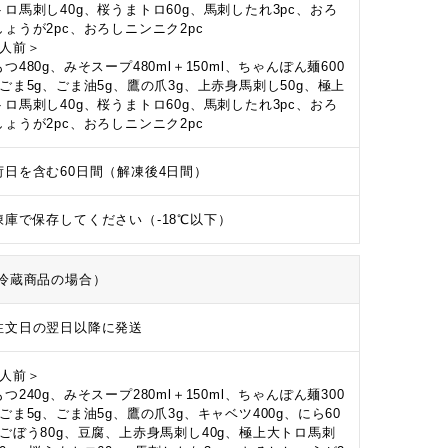
トロ馬刺し40g、桜うまトロ60g、馬刺したれ3pc、おろ
しょうが2pc、おろしニンニク2pc
4人前＞
つ480g、みそスープ480ml＋150ml、ちゃんぽん麺600
、ごま5g、ごま油5g、鷹の爪3g、上赤身馬刺し50g、極上
トロ馬刺し40g、桜うまトロ60g、馬刺したれ3pc、おろ
しょうが2pc、おろしニンニク2pc
荷日を含む60日間（解凍後4日間）
凍庫で保存してください（-18℃以下）
冷蔵商品の場合）
注文日の翌日以降に発送
2人前＞
つ240g、みそスープ280ml＋150ml、ちゃんぽん麺300
、ごま5g、ごま油5g、鷹の爪3g、キャベツ400g、にら60
、ごぼう80g、豆腐、上赤身馬刺し40g、極上大トロ馬刺