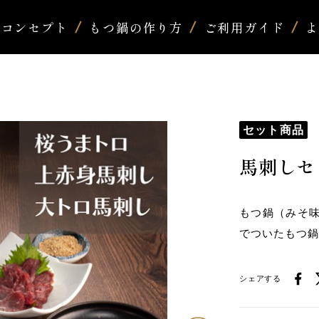
コンセプト
もつ鍋の作り方
ご利用ガイド
セット商品
馬刺しセ
もつ鍋（みそ
でついたもつ
シェアする