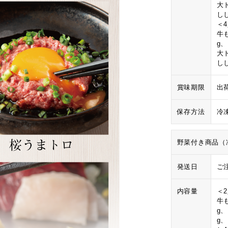
大
し
＜
牛も
g
大
し
賞味期限
出
保存方法
冷
野菜付き商品（
発送日
ご
内容量
＜
牛も
g
g