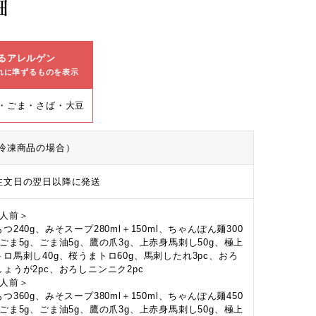
細
るアレルゲン
れに準ずるものを表示
・ごま・さば・大豆
冷凍商品の場合）
注文日の翌日以降に発送
2人前＞
つ240g、みそスープ280ml＋150ml、ちゃんぽん麺300
、ごま5g、ごま油5g、鷹の爪3g、上赤身馬刺し50g、極上
トロ馬刺し40g、桜うまトロ60g、馬刺したれ3pc、おろ
しょうが2pc、おろしニンニク2pc
3人前＞
つ360g、みそスープ380ml＋150ml、ちゃんぽん麺450
、ごま5g、ごま油5g、鷹の爪3g、上赤身馬刺し50g、極上