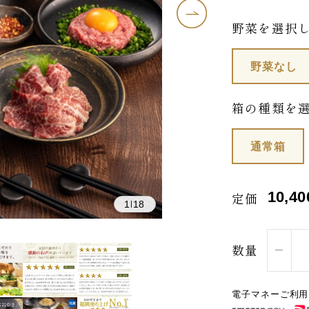
野菜を選択
野菜なし
箱の種類を
通常箱
10,40
定価
1
18
|
数量
電子マネーご利用