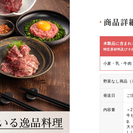
商品詳
本製品に含まれ
特定原材料及びそ
小麦・乳・牛肉
野菜なし商品（
発送日
ご
内容量
＜
牛も
g
大
し