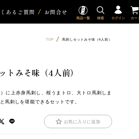
よくあるご質問
お問合せ
商品一覧
検索
ログイン
カー
TOP
馬刺しセットみそ味（4人前）
ットみそ味（4人前）
味）に上赤身馬刺し、桜うまトロ、大トロ馬刺しま
鍋と馬刺しを堪能できるセットです。
お気に入りに追加