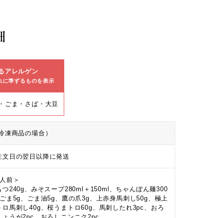
細
るアレルゲン
れに準ずるものを表示
・ごま・さば・大豆
冷凍商品の場合）
注文日の翌日以降に発送
2人前＞
つ240g、みそスープ280ml＋150ml、ちゃんぽん麺300
、ごま5g、ごま油5g、鷹の爪3g、上赤身馬刺し50g、極上
トロ馬刺し40g、桜うまトロ60g、馬刺したれ3pc、おろ
しょうが2pc、おろしニンニク2pc