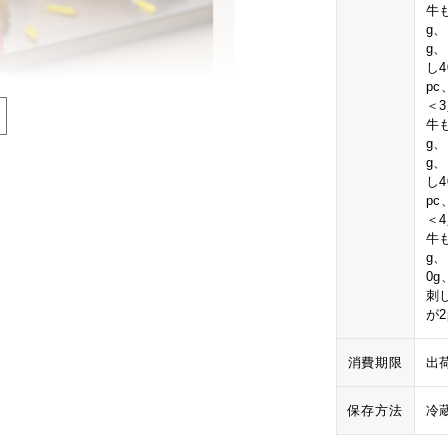
牛も
g
g
し
p
＜
牛も
g
g
し
p
＜
牛も
g
0
刺
が
消費期限
出
保存方法
冷