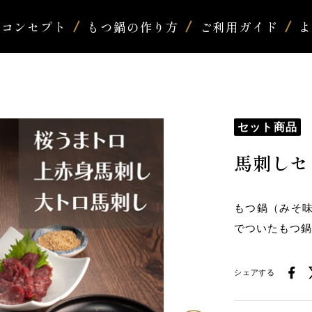
コンセプト
もつ鍋の作り方
ご利用ガイド
セット商品
馬刺しセ
もつ鍋（みそ
でついたもつ
シェアする