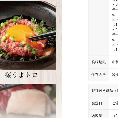
＜
牛も
g
大
し
＜
牛も
g
大
し
賞味期限
出
保存方法
冷
野菜付き商品（
発送日
ご
内容量
＜