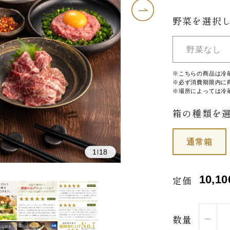
野菜を選択
野菜なし
※こちらの商品は冷
※必ず消費期限内に
※場所によっては冷
箱の種類を
通常箱
1
18
|
10,10
定価
数量