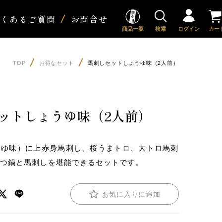
よくあるご質問
お問合せ
商品一覧
検索
ログイン
カー
TOP
お得なセット
馬刺しセットしょうゆ味（2人前）
ットしょうゆ味（2人前）
うゆ味）に上赤身馬刺し、桜うまトロ、大トロ馬刺
もつ鍋と馬刺しを堪能できるセットです。
お気に入りに追加