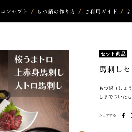
コンセプト
もつ鍋の作り方
ご利用ガイド
セット商品
馬刺しセ
もつ鍋（しょ
しまでついた
シェアする