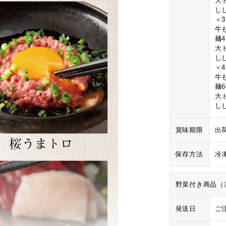
大
し
＜
牛も
麺
大
し
＜
牛も
麺
大
し
賞味期限
出
保存方法
冷
野菜付き商品（
発送日
ご