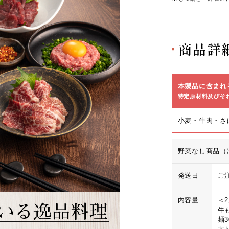
商品詳
本製品に含まれ
特定原材料及びそ
小麦・牛肉・さ
野菜なし商品（
発送日
ご
内容量
＜
牛も
麺