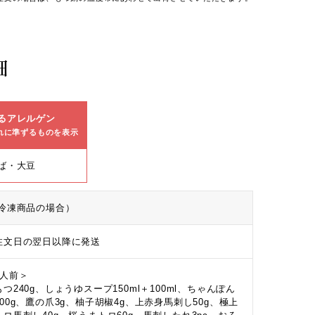
細
るアレルゲン
れに準ずるものを表示
ば・大豆
冷凍商品の場合）
注文日の翌日以降に発送
2人前＞
つ240g、しょうゆスープ150ml＋100ml、ちゃんぽん
300g、鷹の爪3g、柚子胡椒4g、上赤身馬刺し50g、極上