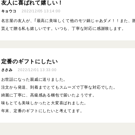
友人に喜ばれて嬉しい！
キョウコ
2022/12/05 13:14:00
名古屋の友人が、｢最高に美味しくて他のモツ鍋じゃあダメ！！また、贈
貰えて贈る私も嬉しいです。いつも、丁寧な対応に感謝致します。
定番のギフトにしたい
ささみ
2022/12/01 13:33:00
お世話になった親戚に送りました。
注文から発送、到着までとてもスムーズで丁寧な対応でした。
綺麗に丁寧に、高級感ある梱包で届いたようです。
味もとても美味しかったと大変喜ばれました。
年末、定番のギフトにしたいと考えてます。