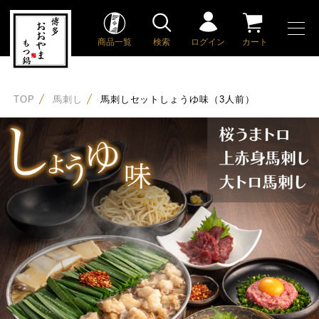
商品一覧
検索
ログイン
カート
TOP
馬刺し
馬刺しセットしょうゆ味（3人前）