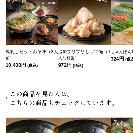
馬刺しセットみそ味（3人
追加プリプリもつ120g（1
ちゃんぽん麺
前）
人前相当）
324円
(税
10,400円
972円
(税込)
(税込)
この商品を見た人は、
こちらの商品もチェックしています。