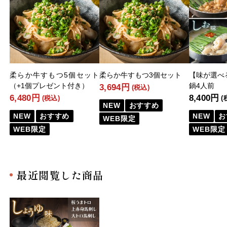
柔らか牛すもつ5個セット
柔らか牛すもつ3個セット
【味が選べ
（+1個プレゼント付き）
鍋4人前
3,694円
(税込)
6,480円
8,400円
(税込)
(
NEW
おすすめ
NEW
おすすめ
NEW
お
WEB限定
WEB限定
WEB限定
最近閲覧した商品