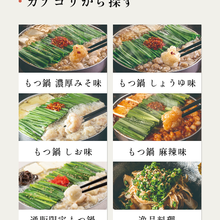
カテゴリから探す
もつ鍋 濃厚みそ味
もつ鍋 しょうゆ味
もつ鍋 しお味
もつ鍋 麻辣味
通販限定もつ鍋
逸品料理