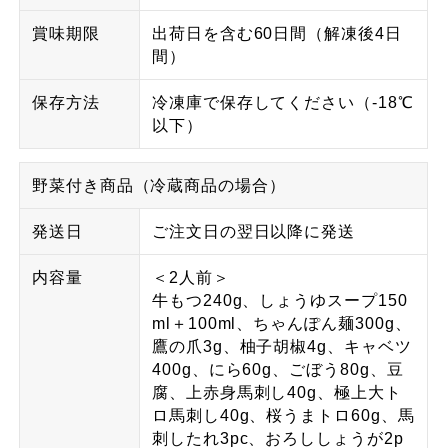
賞味期限
出荷日を含む60日間（解凍後4日
間）
保存方法
冷凍庫で保存してください（-18℃
以下）
野菜付き商品（冷蔵商品の場合）
発送日
ご注文日の翌日以降に発送
内容量
＜2人前＞
牛もつ240g、しょうゆスープ150
ml＋100ml、ちゃんぽん麺300g、
鷹の爪3g、柚子胡椒4g、キャベツ
400g、にら60g、ごぼう80g、豆
腐、上赤身馬刺し40g、極上大ト
ロ馬刺し40g、桜うまトロ60g、馬
刺したれ3pc、おろししょうが2p