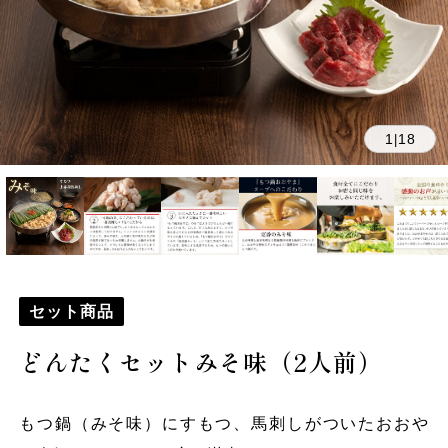
1
18
|
セット商品
どんたくセットみそ味（2人前）
もつ鍋（みそ味）にすもつ、馬刺しがついたおおや