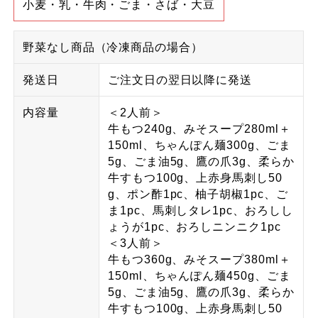
小麦・乳・牛肉・ごま・さば・大豆
野菜なし商品（冷凍商品の場合）
発送日
ご注文日の翌日以降に発送
内容量
＜2人前＞
牛もつ240g、みそスープ280ml＋
150ml、ちゃんぽん麺300g、ごま
5g、ごま油5g、鷹の爪3g、柔らか
牛すもつ100g、上赤身馬刺し50
g、ポン酢1pc、柚子胡椒1pc、ご
ま1pc、馬刺しタレ1pc、おろしし
ょうが1pc、おろしニンニク1pc
＜3人前＞
牛もつ360g、みそスープ380ml＋
150ml、ちゃんぽん麺450g、ごま
5g、ごま油5g、鷹の爪3g、柔らか
牛すもつ100g、上赤身馬刺し50