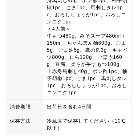
身馬刺し40g、ポン酢1pc、柚子胡
椒1pc、ごま1pc、馬刺しタレ1p
c、おろししょうが1pc、おろしニ
ンニク1pc
＜4人前＞
牛もつ480g、みそスープ480ml＋
150ml、ちゃんぽん麺600g、ごま
5g、ごま油5g、鷹の爪3g、キャベ
ツ800g、にら120g、ごぼう160
g、豆腐、柔らか牛すもつ100g、
上赤身馬刺し40g、ポン酢1pc、柚
子胡椒1pc、ごま1pc、馬刺しタレ
1pc、おろししょうが1pc、おろし
ニンニク1pc
消費期限
出荷日を含む4日間
保存方法
冷蔵庫で保存してください（10℃
以下）