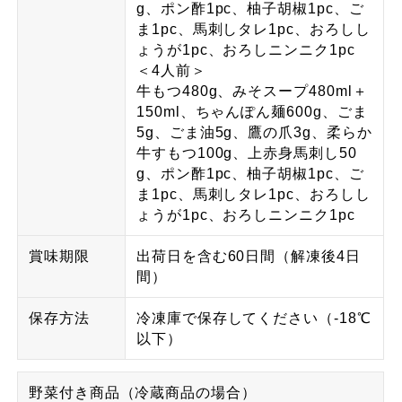
g、ポン酢1pc、柚子胡椒1pc、ご
ま1pc、馬刺しタレ1pc、おろしし
ょうが1pc、おろしニンニク1pc
＜4人前＞
牛もつ480g、みそスープ480ml＋
150ml、ちゃんぽん麺600g、ごま
5g、ごま油5g、鷹の爪3g、柔らか
牛すもつ100g、上赤身馬刺し50
g、ポン酢1pc、柚子胡椒1pc、ご
ま1pc、馬刺しタレ1pc、おろしし
ょうが1pc、おろしニンニク1pc
賞味期限
出荷日を含む60日間（解凍後4日
間）
保存方法
冷凍庫で保存してください（-18℃
以下）
野菜付き商品（冷蔵商品の場合）