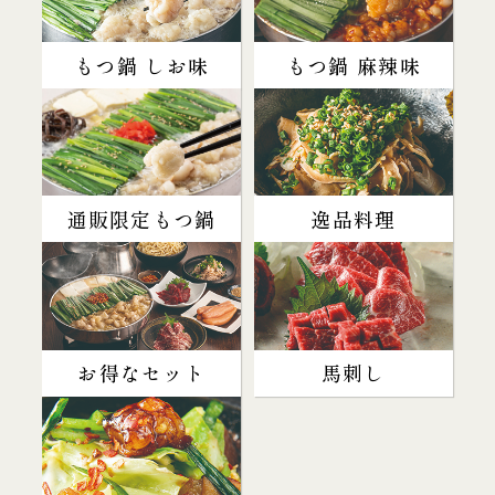
もつ鍋 しお味
もつ鍋 麻辣味
通販限定もつ鍋
逸品料理
お得なセット
馬刺し