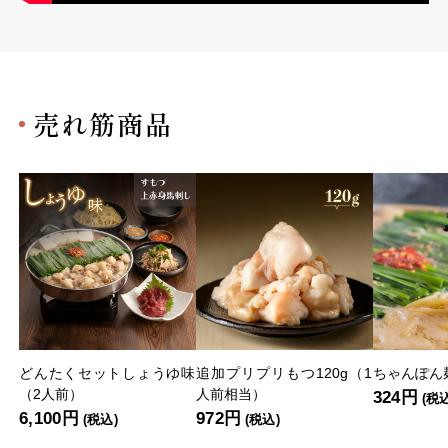
売れ筋商品
どんたくセットしょうゆ味
追加プリプリもつ120g（1
ちゃんぽん麺
（2人前）
人前相当）
324円
(税
6,100円
972円
(税込)
(税込)