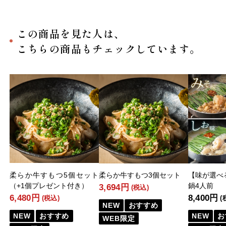
この商品を見た人は、
こちらの商品もチェックしています。
柔らか牛すもつ5個セット
柔らか牛すもつ3個セット
【味が選べ
（+1個プレゼント付き）
鍋4人前
3,694円
(税込)
6,480円
8,400円
(税込)
(
NEW
おすすめ
NEW
おすすめ
NEW
お
WEB限定