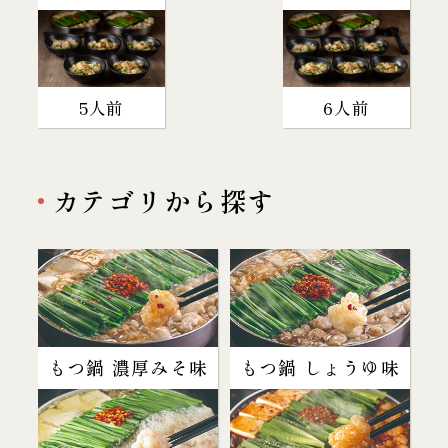
5人前
6人前
カテゴリから探す
もつ鍋 濃厚みそ味
もつ鍋 しょうゆ味