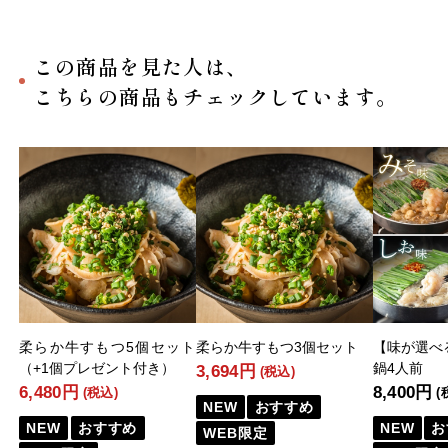
この商品を見た人は、
こちらの商品もチェックしています。
柔らか牛すもつ5個セット
柔らか牛すもつ3個セット
【味が選べ
（+1個プレゼント付き）
鍋4人前
3,694円
(税込)
6,480円
8,400円
(税込)
(
NEW
おすすめ
NEW
おすすめ
NEW
お
WEB限定