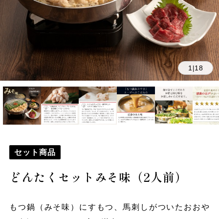
1
18
|
セット商品
どんたくセットみそ味（2人前）
もつ鍋（みそ味）にすもつ、馬刺しがついたおおや