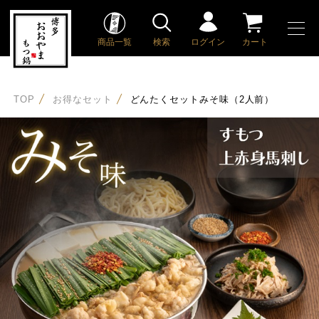
商品一覧
検索
ログイン
カート
TOP
お得なセット
どんたくセットみそ味（2人前）