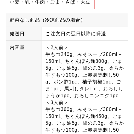
小麦・乳・牛肉・ごま・さば・大豆
野菜なし商品（冷凍商品の場合）
発送日
ご注文日の翌日以降に発送
内容量
＜2人前＞
牛もつ240g、みそスープ280ml＋
150ml、ちゃんぽん麺300g、ごま
5g、ごま油5g、鷹の爪3g、柔らか
牛すもつ100g、上赤身馬刺し50
g、ポン酢1pc、柚子胡椒1pc、ご
ま1pc、馬刺しタレ1pc、おろしし
ょうが1pc、おろしニンニク1pc
＜3人前＞
牛もつ360g、みそスープ380ml＋
150ml、ちゃんぽん麺450g、ごま
5g、ごま油5g、鷹の爪3g、柔らか
牛すもつ100g、上赤身馬刺し50