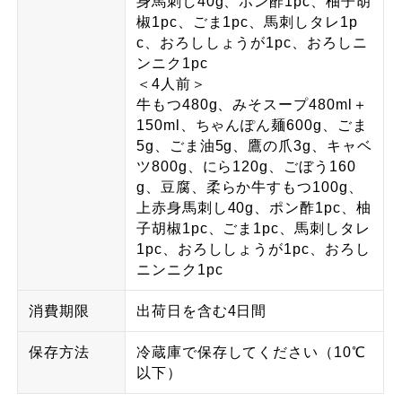
身馬刺し40g、ポン酢1pc、柚子胡
椒1pc、ごま1pc、馬刺しタレ1p
c、おろししょうが1pc、おろしニ
ンニク1pc
＜4人前＞
牛もつ480g、みそスープ480ml＋
150ml、ちゃんぽん麺600g、ごま
5g、ごま油5g、鷹の爪3g、キャベ
ツ800g、にら120g、ごぼう160
g、豆腐、柔らか牛すもつ100g、
上赤身馬刺し40g、ポン酢1pc、柚
子胡椒1pc、ごま1pc、馬刺しタレ
1pc、おろししょうが1pc、おろし
ニンニク1pc
消費期限
出荷日を含む4日間
保存方法
冷蔵庫で保存してください（10℃
以下）