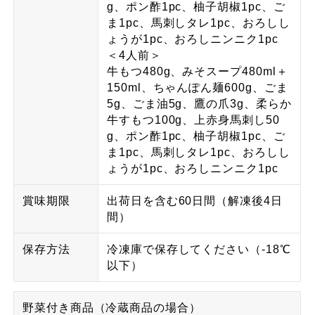
g、ポン酢1pc、柚子胡椒1pc、ご
ま1pc、馬刺しタレ1pc、おろしし
ょうが1pc、おろしニンニク1pc
＜4人前＞
牛もつ480g、みそスープ480ml＋
150ml、ちゃんぽん麺600g、ごま
5g、ごま油5g、鷹の爪3g、柔らか
牛すもつ100g、上赤身馬刺し50
g、ポン酢1pc、柚子胡椒1pc、ご
ま1pc、馬刺しタレ1pc、おろしし
ょうが1pc、おろしニンニク1pc
賞味期限
出荷日を含む60日間（解凍後4日
間）
保存方法
冷凍庫で保存してください（-18℃
以下）
野菜付き商品（冷蔵商品の場合）