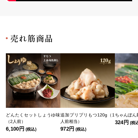
売れ筋商品
どんたくセットしょうゆ味
追加プリプリもつ120g（1
ちゃんぽん麺
（2人前）
人前相当）
324円
(税
6,100円
972円
(税込)
(税込)