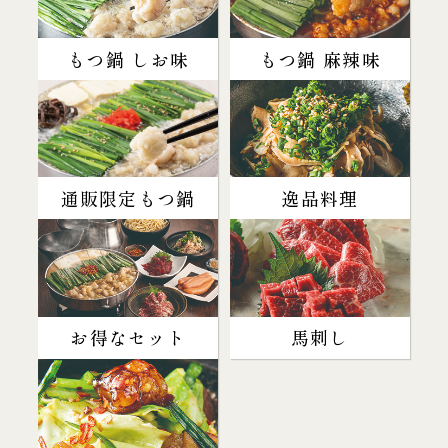
もつ鍋 しお味
もつ鍋 麻辣味
通販限定もつ鍋
逸品料理
お得なセット
馬刺し