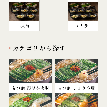
5人前
6人前
カテゴリから探す
もつ鍋 濃厚みそ味
もつ鍋 しょうゆ味