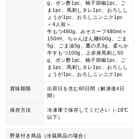
g、ポン酢1pc、柚子胡椒1pc、ご
ま1pc、馬刺しタレ1pc、おろしし
ょうが1pc、おろしニンニク1pc
＜4人前＞
牛もつ480g、みそスープ480ml＋
150ml、ちゃんぽん麺600g、ごま
5g、ごま油5g、鷹の爪3g、柔らか
牛すもつ100g、上赤身馬刺し50
g、ポン酢1pc、柚子胡椒1pc、ご
ま1pc、馬刺しタレ1pc、おろしし
ょうが1pc、おろしニンニク1pc
賞味期限
出荷日を含む60日間（解凍後4日
間）
保存方法
冷凍庫で保存してください（-18℃
以下）
野菜付き商品（冷蔵商品の場合）