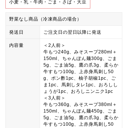
小麦・乳・牛肉・ごま・さば・大豆
野菜なし商品（冷凍商品の場合）
発送日
ご注文日の翌日以降に発送
内容量
＜2人前＞
牛もつ240g、みそスープ280ml＋
150ml、ちゃんぽん麺300g、ごま
5g、ごま油5g、鷹の爪3g、柔らか
牛すもつ100g、上赤身馬刺し50
g、ポン酢1pc、柚子胡椒1pc、ご
ま1pc、馬刺しタレ1pc、おろしし
ょうが1pc、おろしニンニク1pc
＜3人前＞
牛もつ360g、みそスープ380ml＋
150ml、ちゃんぽん麺450g、ごま
5g、ごま油5g、鷹の爪3g、柔らか
牛すもつ100g、上赤身馬刺し50