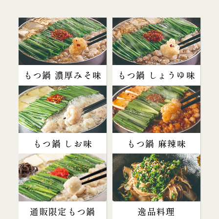
もつ鍋 濃厚みそ味
もつ鍋 しょうゆ味
もつ鍋 しお味
もつ鍋 麻辣味
通販限定もつ鍋
逸品料理