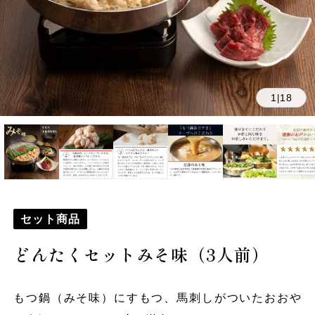
1
18
|
セット商品
どんたくセットみそ味（3人前）
もつ鍋（みそ味）にすもつ、馬刺しがついたおおや