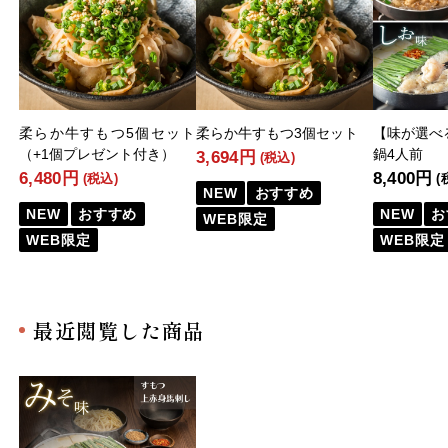
柔らか牛すもつ5個セット
柔らか牛すもつ3個セット
【味が選べ
（+1個プレゼント付き）
鍋4人前
3,694円
(税込)
6,480円
8,400円
(税込)
(
NEW
おすすめ
NEW
おすすめ
NEW
お
WEB限定
WEB限定
WEB限定
最近閲覧した商品