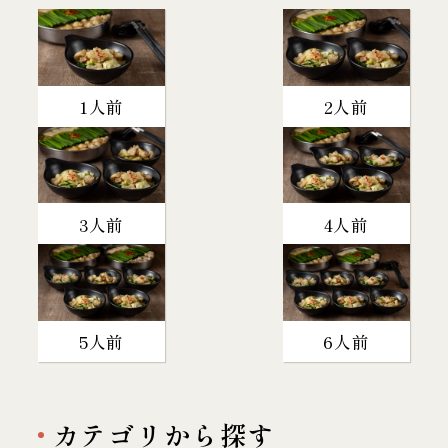
1人前
2人前
3人前
4人前
5人前
6人前
カテゴリから探す