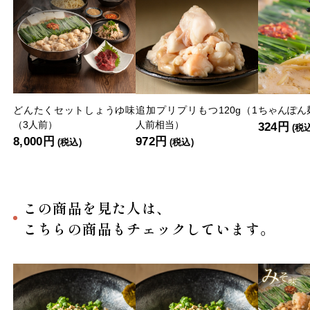
どんたくセットしょうゆ味
追加プリプリもつ120g（1
ちゃんぽん麺
（3人前）
人前相当）
324円
(税
8,000円
972円
(税込)
(税込)
この商品を見た人は、
こちらの商品もチェックしています。