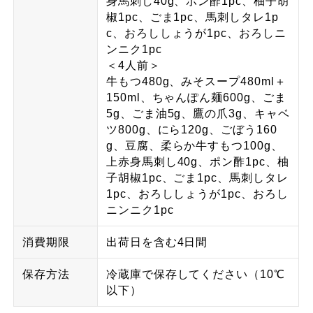
身馬刺し40g、ポン酢1pc、柚子胡
椒1pc、ごま1pc、馬刺しタレ1p
c、おろししょうが1pc、おろしニ
ンニク1pc
＜4人前＞
牛もつ480g、みそスープ480ml＋
150ml、ちゃんぽん麺600g、ごま
5g、ごま油5g、鷹の爪3g、キャベ
ツ800g、にら120g、ごぼう160
g、豆腐、柔らか牛すもつ100g、
上赤身馬刺し40g、ポン酢1pc、柚
子胡椒1pc、ごま1pc、馬刺しタレ
1pc、おろししょうが1pc、おろし
ニンニク1pc
消費期限
出荷日を含む4日間
保存方法
冷蔵庫で保存してください（10℃
以下）