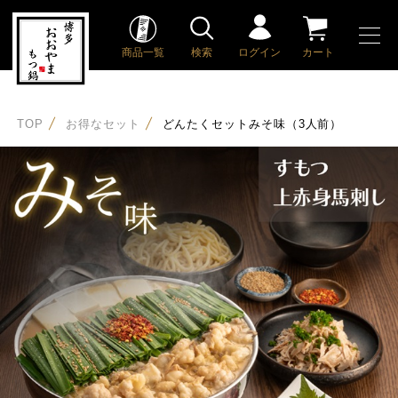
商品一覧
検索
ログイン
カート
TOP
お得なセット
どんたくセットみそ味（3人前）