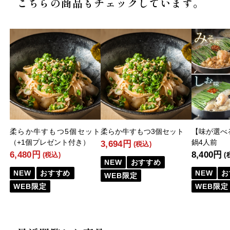
こちらの商品もチェックしています。
柔らか牛すもつ5個セット
柔らか牛すもつ3個セット
【味が選べ
（+1個プレゼント付き）
鍋4人前
3,694円
(税込)
6,480円
8,400円
(税込)
(
NEW
おすすめ
NEW
おすすめ
NEW
お
WEB限定
WEB限定
WEB限定