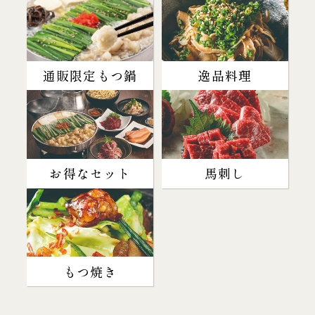
通販限定もつ鍋
逸品料理
お得なセット
馬刺し
もつ焼き