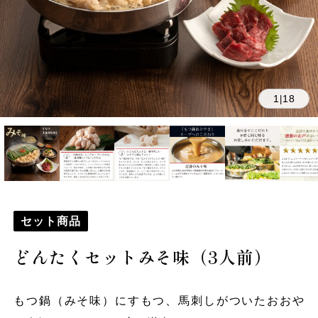
1
18
|
セット商品
どんたくセットみそ味（3人前）
もつ鍋（みそ味）にすもつ、馬刺しがついたおおや