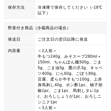
保存方法
冷凍庫で保存してください（-18℃
以下）
野菜付き商品（冷蔵商品の場合）
発送日
ご注文日の翌日以降に発送
内容量
＜2人前＞
牛もつ240g、みそスープ280ml＋
150ml、ちゃんぽん麺300g、ごま
5g、ごま油5g、鷹の爪3g、キャベ
ツ400g、にら60g、ごぼう80g、
豆腐、柔らか牛すもつ100g、上赤
身馬刺し40g、ポン酢1pc、柚子胡
椒1pc、ごま1pc、馬刺しタレ1p
c、おろししょうが1pc、おろしニ
ンニク1pc
＜3人前＞