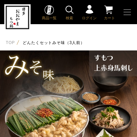
商品一覧
検索
ログイン
カート
TOP
どんたくセットみそ味（3人前）