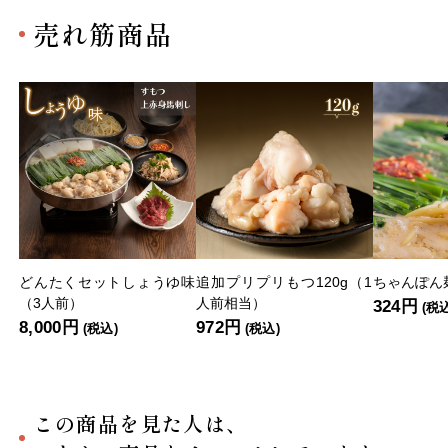
売れ筋商品
どんたくセットしょうゆ味
追加プリプリもつ120g（1
ちゃんぽん麺
（3人前）
人前相当）
324円
(税
8,000円
972円
(税込)
(税込)
この商品を見た人は、