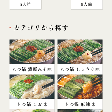
5人前
6人前
カテゴリから探す
もつ鍋 濃厚みそ味
もつ鍋 しょうゆ味
もつ鍋 しお味
もつ鍋 麻辣味