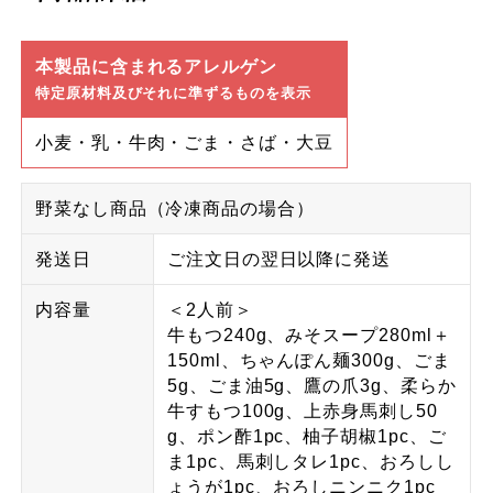
本製品に含まれるアレルゲン
特定原材料及びそれに準ずるものを表示
小麦・乳・牛肉・ごま・さば・大豆
野菜なし商品（冷凍商品の場合）
発送日
ご注文日の翌日以降に発送
内容量
＜2人前＞
牛もつ240g、みそスープ280ml＋
150ml、ちゃんぽん麺300g、ごま
5g、ごま油5g、鷹の爪3g、柔らか
牛すもつ100g、上赤身馬刺し50
g、ポン酢1pc、柚子胡椒1pc、ご
ま1pc、馬刺しタレ1pc、おろしし
ょうが1pc、おろしニンニク1pc