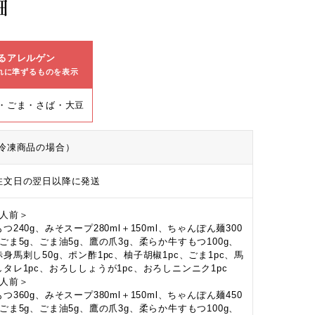
細
るアレルゲン
れに準ずるものを表示
・ごま・さば・大豆
冷凍商品の場合）
注文日の翌日以降に発送
2人前＞
つ240g、みそスープ280ml＋150ml、ちゃんぽん麺300
、ごま5g、ごま油5g、鷹の爪3g、柔らか牛すもつ100g、
赤身馬刺し50g、ポン酢1pc、柚子胡椒1pc、ごま1pc、馬
しタレ1pc、おろししょうが1pc、おろしニンニク1pc
3人前＞
つ360g、みそスープ380ml＋150ml、ちゃんぽん麺450
、ごま5g、ごま油5g、鷹の爪3g、柔らか牛すもつ100g、