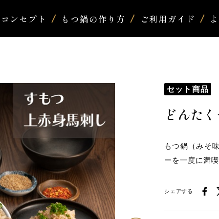
コンセプト
もつ鍋の作り方
ご利用ガイド
セット商品
どんたく
もつ鍋（みそ
ーを一度に満
シェアする