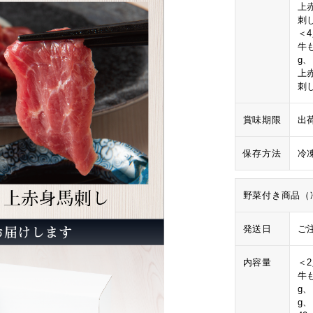
上
刺
＜
牛も
g
上
刺
賞味期限
出
保存方法
冷
野菜付き商品（
発送日
ご
内容量
＜
牛も
g
g