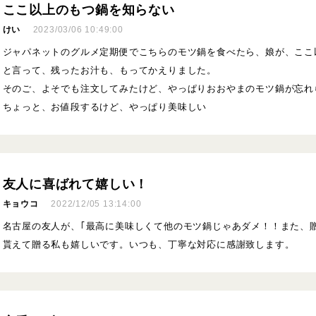
ここ以上のもつ鍋を知らない
けい
2023/03/06 10:49:00
ジャパネットのグルメ定期便でこちらのモツ鍋を食べたら、娘が、ここ
と言って、残ったお汁も、もってかえりました。
そのご、よそでも注文してみたけど、やっぱりおおやまのモツ鍋が忘れ
ちょっと、お値段するけど、やっぱり美味しい
友人に喜ばれて嬉しい！
キョウコ
2022/12/05 13:14:00
名古屋の友人が、｢最高に美味しくて他のモツ鍋じゃあダメ！！また、贈
貰えて贈る私も嬉しいです。いつも、丁寧な対応に感謝致します。