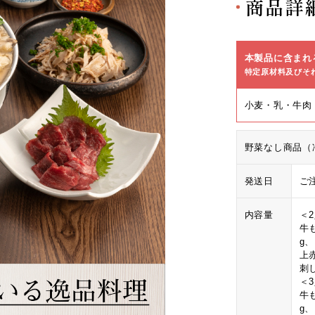
商品詳
本製品に含まれ
特定原材料及びそ
小麦・乳・牛肉
野菜なし商品（
発送日
ご
内容量
＜
牛も
g
上
刺
＜
牛も
g