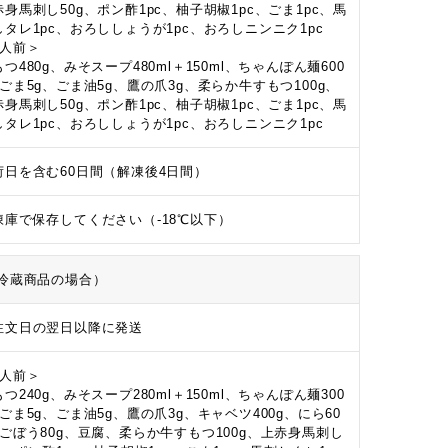
赤身馬刺し50g、ポン酢1pc、柚子胡椒1pc、ごま1pc、馬
しタレ1pc、おろししょうが1pc、おろしニンニク1pc
4人前＞
つ480g、みそスープ480ml＋150ml、ちゃんぽん麺600
、ごま5g、ごま油5g、鷹の爪3g、柔らか牛すもつ100g、
赤身馬刺し50g、ポン酢1pc、柚子胡椒1pc、ごま1pc、馬
しタレ1pc、おろししょうが1pc、おろしニンニク1pc
荷日を含む60日間（解凍後4日間）
凍庫で保存してください（-18℃以下）
冷蔵商品の場合）
注文日の翌日以降に発送
2人前＞
つ240g、みそスープ280ml＋150ml、ちゃんぽん麺300
、ごま5g、ごま油5g、鷹の爪3g、キャベツ400g、にら60
、ごぼう80g、豆腐、柔らか牛すもつ100g、上赤身馬刺し