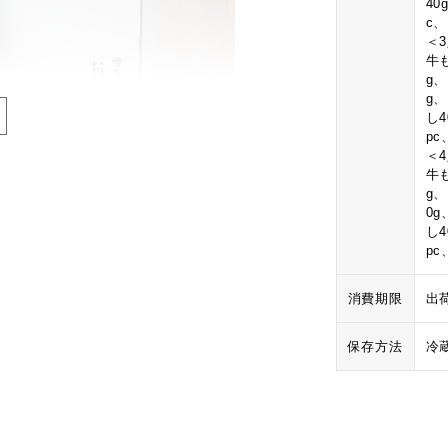
40
c
＜
牛も
g
g
し
p
＜
牛も
g
0
し
p
消費期限
出
保存方法
冷