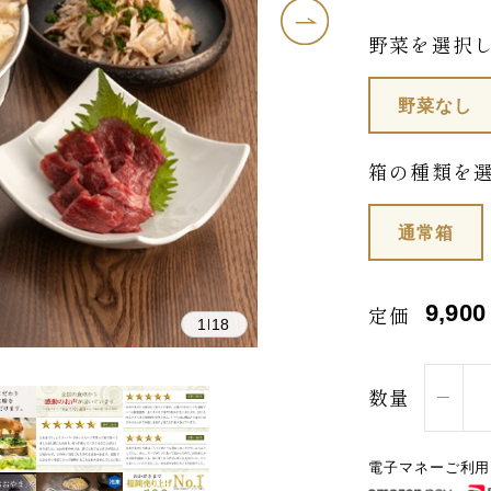
野菜を選択
野菜なし
箱の種類を
通常箱
9,900
定価
1
18
|
数量
電子マネーご利用