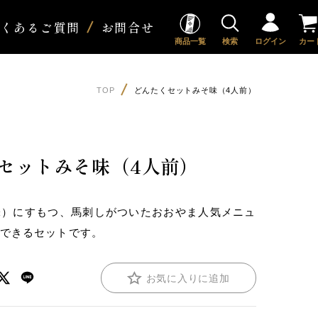
よくあるご質問
お問合せ
商品一覧
検索
ログイン
カー
TOP
どんたくセットみそ味（4人前）
セットみそ味（4人前）
味）にすもつ、馬刺しがついたおおやま人気メニュ
喫できるセットです。
お気に入りに追加