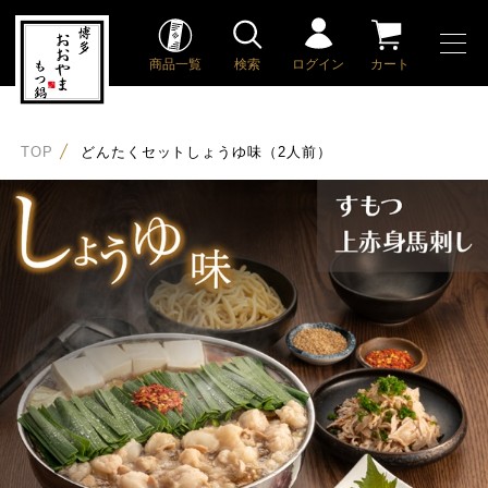
商品一覧
検索
ログイン
カート
TOP
どんたくセットしょうゆ味（2人前）