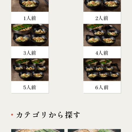
1人前
2人前
3人前
4人前
5人前
6人前
カテゴリから探す