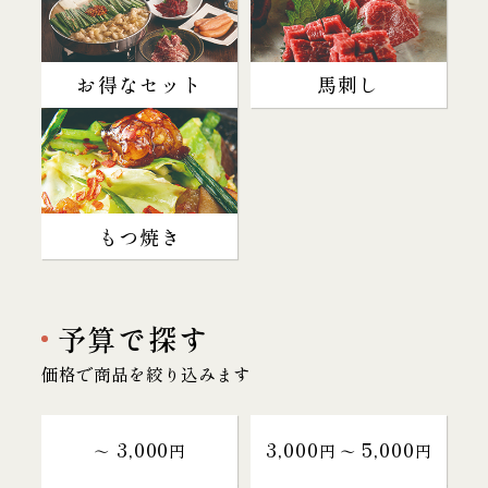
お得なセット
馬刺し
もつ焼き
予算で探す
価格で商品を絞り込みます
3,000
3,000
5,000
～
円
円 〜
円