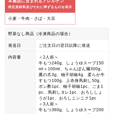
本製品に含まれるアレルゲン
特定原材料及びそれに準ずるものを表示
小麦・牛肉・さば・大豆
野菜なし商品（冷凍商品の場合）
発送日
ご注文日の翌日以降に発送
内容量
＜2人前＞
牛もつ240g、しょうゆスープ150
ml＋100ml、ちゃんぽん麺300g、
鷹の爪3g、柚子胡椒4g、柔らか牛
すもつ100g、上赤身馬刺し50g、
ポン酢1pc、柚子胡椒1pc、ごま1
pc、馬刺しタレ1pc、おろししょ
うが1pc、おろしニンニク1pc
＜3人前＞
牛もつ360g、しょうゆスープ200