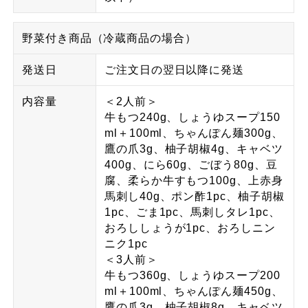
野菜付き商品（冷蔵商品の場合）
発送日
ご注文日の翌日以降に発送
内容量
＜2人前＞
牛もつ240g、しょうゆスープ150
ml＋100ml、ちゃんぽん麺300g、
鷹の爪3g、柚子胡椒4g、キャベツ
400g、にら60g、ごぼう80g、豆
腐、柔らか牛すもつ100g、上赤身
馬刺し40g、ポン酢1pc、柚子胡椒
1pc、ごま1pc、馬刺しタレ1pc、
おろししょうが1pc、おろしニン
ニク1pc
＜3人前＞
牛もつ360g、しょうゆスープ200
ml＋100ml、ちゃんぽん麺450g、
鷹の爪3g、柚子胡椒8g、キャベツ