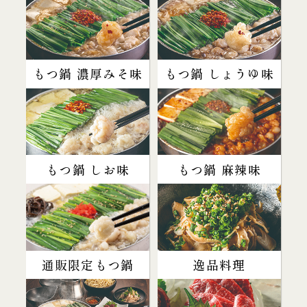
もつ鍋 濃厚みそ味
もつ鍋 しょうゆ味
もつ鍋 しお味
もつ鍋 麻辣味
通販限定もつ鍋
逸品料理