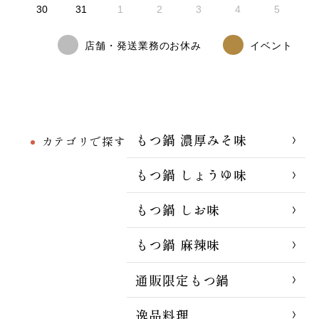
30
31
1
2
3
4
5
店舗・発送業務のお休み
イベント
もつ鍋 濃厚みそ味
カテゴリで探す
もつ鍋 しょうゆ味
もつ鍋 しお味
もつ鍋 麻辣味
通販限定もつ鍋
逸品料理