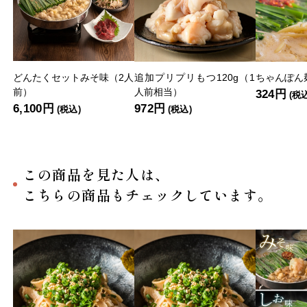
どんたくセットみそ味（2人
追加プリプリもつ120g（1
ちゃんぽん麺
前）
人前相当）
324円
(税
6,100円
972円
(税込)
(税込)
この商品を見た人は、
こちらの商品もチェックしています。