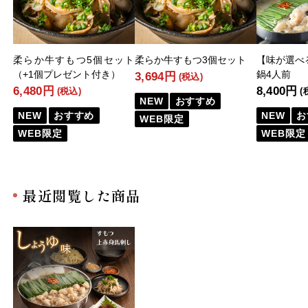
柔らか牛すもつ5個セット
柔らか牛すもつ3個セット
【味が選べ
（+1個プレゼント付き）
鍋4人前
3,694円
(税込)
6,480円
8,400円
(税込)
(
NEW
おすすめ
NEW
おすすめ
NEW
お
WEB限定
WEB限定
WEB限定
最近閲覧した商品