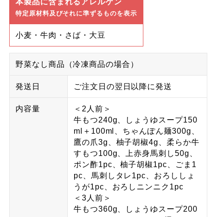
本製品に含まれるアレルゲン
特定原材料及びそれに準ずるものを表示
小麦・牛肉・さば・大豆
野菜なし商品（冷凍商品の場合）
発送日
ご注文日の翌日以降に発送
内容量
＜2人前＞
牛もつ240g、しょうゆスープ150
ml＋100ml、ちゃんぽん麺300g、
鷹の爪3g、柚子胡椒4g、柔らか牛
すもつ100g、上赤身馬刺し50g、
ポン酢1pc、柚子胡椒1pc、ごま1
pc、馬刺しタレ1pc、おろししょ
うが1pc、おろしニンニク1pc
＜3人前＞
牛もつ360g、しょうゆスープ200