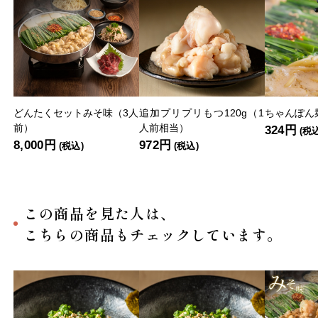
どんたくセットみそ味（3人
追加プリプリもつ120g（1
ちゃんぽん麺
前）
人前相当）
324円
(税
8,000円
972円
(税込)
(税込)
この商品を見た人は、
こちらの商品もチェックしています。