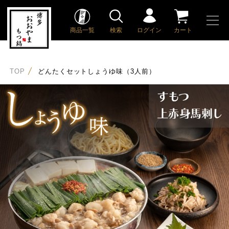
商品一覧
検索
ログイン
カート
TOP
どんたくセットしょうゆ味（3人前）