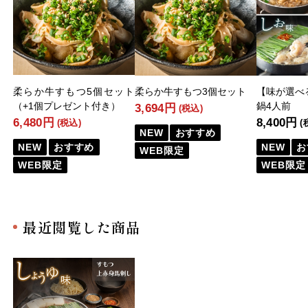
柔らか牛すもつ5個セット
柔らか牛すもつ3個セット
【味が選べ
（+1個プレゼント付き）
鍋4人前
3,694円
(税込)
6,480円
8,400円
(税込)
(
NEW
おすすめ
NEW
おすすめ
NEW
お
WEB限定
WEB限定
WEB限定
最近閲覧した商品