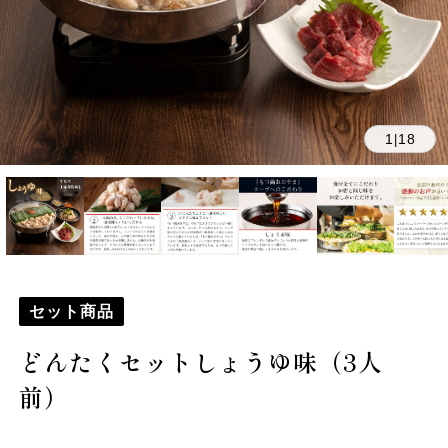
1
18
|
セット商品
どんたくセットしょうゆ味（3人
前）