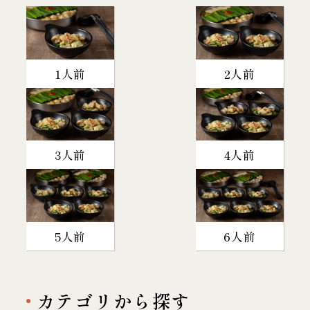
1人前
2人前
3人前
4人前
5人前
6人前
カテゴリから探す