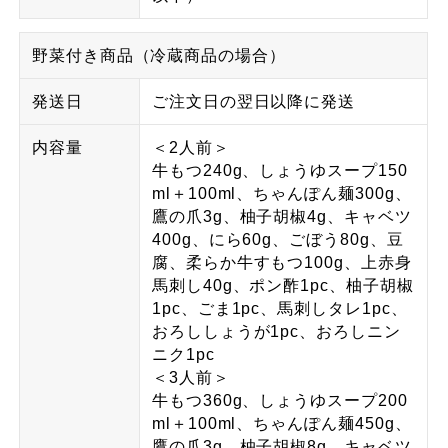
野菜付き商品（冷蔵商品の場合）
発送日
ご注文日の翌日以降に発送
内容量
＜2人前＞
牛もつ240g、しょうゆスープ150
ml＋100ml、ちゃんぽん麺300g、
鷹の爪3g、柚子胡椒4g、キャベツ
400g、にら60g、ごぼう80g、豆
腐、柔らか牛すもつ100g、上赤身
馬刺し40g、ポン酢1pc、柚子胡椒
1pc、ごま1pc、馬刺しタレ1pc、
おろししょうが1pc、おろしニン
ニク1pc
＜3人前＞
牛もつ360g、しょうゆスープ200
ml＋100ml、ちゃんぽん麺450g、
鷹の爪3g、柚子胡椒8g、キャベツ