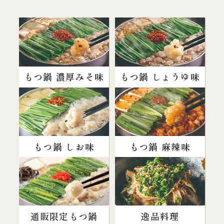
もつ鍋 濃厚みそ味
もつ鍋 しょうゆ味
もつ鍋 しお味
もつ鍋 麻辣味
通販限定もつ鍋
逸品料理