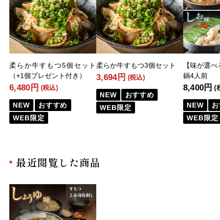
柔らか牛すもつ5個セット
柔らか牛すもつ3個セット
【味が選べ
（+1個プレゼント付き）
鍋4人前
3,694円
(税込)
6,480円
8,400円
(税込)
(
NEW
おすすめ
NEW
おすすめ
NEW
お
WEB限定
WEB限定
WEB限定
最近閲覧した商品