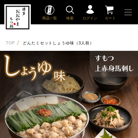
商品一覧
検索
ログイン
カート
TOP
どんたくセットしょうゆ味（3人前）