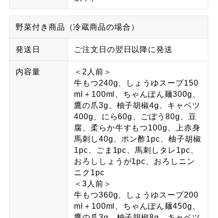
野菜付き商品（冷蔵商品の場合）
発送日
ご注文日の翌日以降に発送
内容量
＜2人前＞
牛もつ240g、しょうゆスープ150
ml＋100ml、ちゃんぽん麺300g、
鷹の爪3g、柚子胡椒4g、キャベツ
400g、にら60g、ごぼう80g、豆
腐、柔らか牛すもつ100g、上赤身
馬刺し40g、ポン酢1pc、柚子胡椒
1pc、ごま1pc、馬刺しタレ1pc、
おろししょうが1pc、おろしニン
ニク1pc
＜3人前＞
牛もつ360g、しょうゆスープ200
ml＋100ml、ちゃんぽん麺450g、
鷹の爪3g、柚子胡椒8g、キャベツ