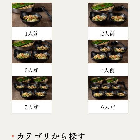
1人前
2人前
3人前
4人前
5人前
6人前
カテゴリから探す