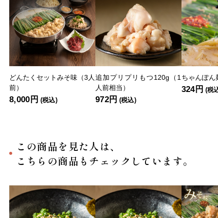
どんたくセットみそ味（3人
追加プリプリもつ120g（1
ちゃんぽん麺
前）
人前相当）
324円
(税
8,000円
972円
(税込)
(税込)
この商品を見た人は、
こちらの商品もチェックしています。