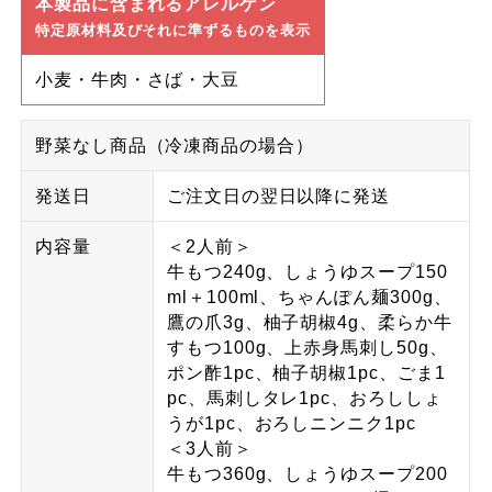
本製品に含まれるアレルゲン
特定原材料及びそれに準ずるものを表示
小麦・牛肉・さば・大豆
野菜なし商品（冷凍商品の場合）
発送日
ご注文日の翌日以降に発送
内容量
＜2人前＞
牛もつ240g、しょうゆスープ150
ml＋100ml、ちゃんぽん麺300g、
鷹の爪3g、柚子胡椒4g、柔らか牛
すもつ100g、上赤身馬刺し50g、
ポン酢1pc、柚子胡椒1pc、ごま1
pc、馬刺しタレ1pc、おろししょ
うが1pc、おろしニンニク1pc
＜3人前＞
牛もつ360g、しょうゆスープ200