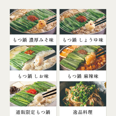
もつ鍋 濃厚みそ味
もつ鍋 しょうゆ味
もつ鍋 しお味
もつ鍋 麻辣味
通販限定もつ鍋
逸品料理