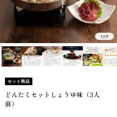
1
18
|
セット商品
どんたくセットしょうゆ味（3人
前）