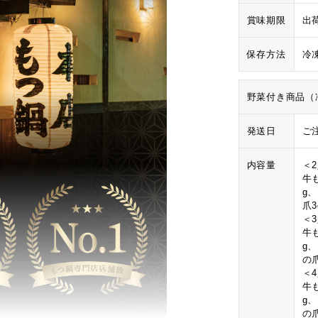
賞味期限
出
保存方法
冷
野菜付き商品（
発送日
ご
内容量
＜
牛も
g、
爪
＜
牛も
g、
の
＜
牛も
g、
の