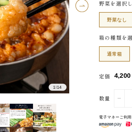
野菜を選択
野菜なし
箱の種類を
通常箱
4,200
定価
1
14
|
数量
電子マネーご利用