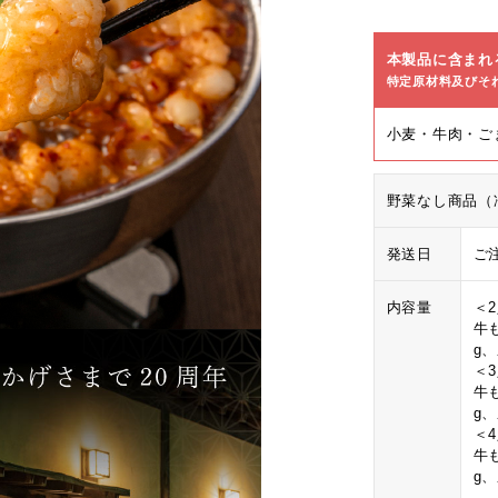
本製品に含まれ
特定原材料及びそ
小麦・牛肉・ご
野菜なし商品（
発送日
ご
内容量
＜
牛も
g
＜
牛も
g
＜
牛も
g