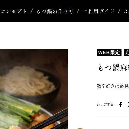
コンセプト
もつ鍋の作り方
ご利用ガイド
WEB限定
もつ鍋麻
激辛好きは必
シェアする