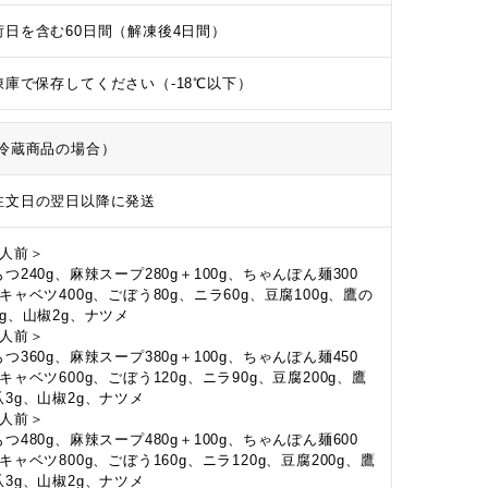
荷日を含む60日間（解凍後4日間）
凍庫で保存してください（-18℃以下）
冷蔵商品の場合）
注文日の翌日以降に発送
2人前＞
つ240g、麻辣スープ280g＋100g、ちゃんぽん麺300
キャベツ400g、ごぼう80g、ニラ60g、豆腐100g、鷹の
3g、山椒2g、ナツメ
3人前＞
つ360g、麻辣スープ380g＋100g、ちゃんぽん麺450
キャベツ600g、ごぼう120g、ニラ90g、豆腐200g、鷹
爪3g、山椒2g、ナツメ
4人前＞
つ480g、麻辣スープ480g＋100g、ちゃんぽん麺600
キャベツ800g、ごぼう160g、ニラ120g、豆腐200g、鷹
爪3g、山椒2g、ナツメ