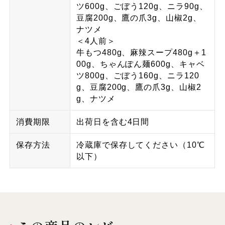
ツ600g、ごぼう120g、ニラ90g、
豆腐200g、鷹の爪3g、山椒2g、
ナツメ
＜4人前＞
牛もつ480g、麻辣スープ480g＋1
00g、ちゃんぽん麺600g、キャベ
ツ800g、ごぼう160g、ニラ120
g、豆腐200g、鷹の爪3g、山椒2
g、ナツメ
消費期限
出荷日を含む4日間
保存方法
冷蔵庫で保存してください（10℃
以下）