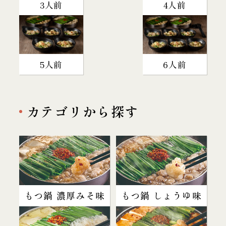
3人前
4人前
5人前
6人前
カテゴリから探す
もつ鍋 濃厚みそ味
もつ鍋 しょうゆ味