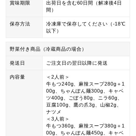
賞味期限
出荷日を含む60日間（解凍後4日
間）
保存方法
冷凍庫で保存してください（-18℃
以下）
野菜付き商品（冷蔵商品の場合）
発送日
ご注文日の翌日以降に発送
内容量
＜2人前＞
牛もつ240g、麻辣スープ280g＋1
00g、ちゃんぽん麺300g、キャベ
ツ400g、ごぼう80g、ニラ60g、
豆腐100g、鷹の爪3g、山椒2g、
ナツメ
＜3人前＞
牛もつ360g、麻辣スープ380g＋1
00g、ちゃんぽん麺450g、キャベ