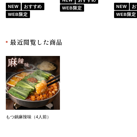
NEW
おすすめ
NEW
お
WEB限定
WEB限定
WEB限定
最近閲覧した商品
もつ鍋麻辣味（4人前）