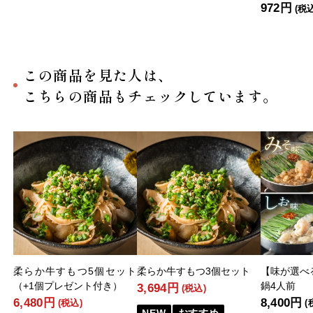
972円
(税
この商品を見た人は、
こちらの商品もチェックしています。
柔らか牛すもつ5個セット
柔らか牛すもつ3個セット
【味が選べ
（+1個プレゼント付き）
鍋4人前
3,694円
(税込)
6,480円
8,400円
(税込)
(
NEW
おすすめ