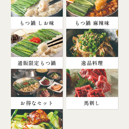
もつ鍋 しお味
もつ鍋 麻辣味
通販限定もつ鍋
逸品料理
お得なセット
馬刺し