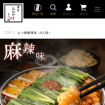
商品一覧
検索
ログイン
カート
TOP
もつ鍋麻辣味（4人前）