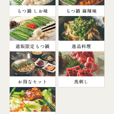
もつ鍋 しお味
もつ鍋 麻辣味
通販限定もつ鍋
逸品料理
お得なセット
馬刺し