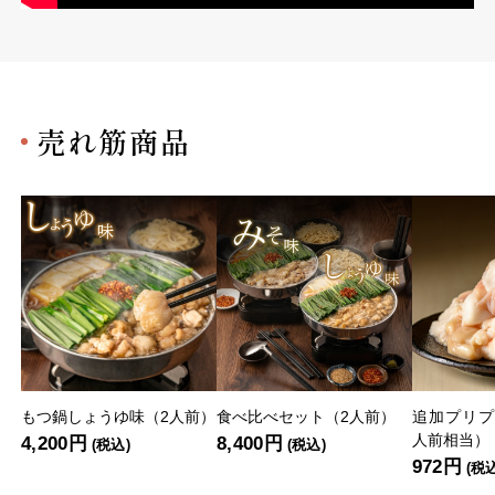
売れ筋商品
もつ鍋しょうゆ味（2人前）
食べ比べセット（2人前）
追加プリプ
人前相当）
4,200円
8,400円
(税込)
(税込)
972円
(税