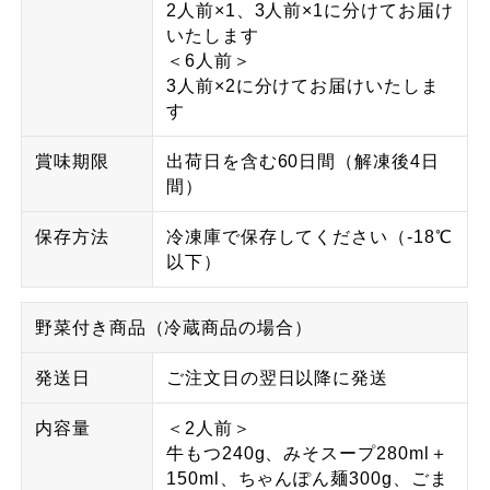
2人前×1、3人前×1に分けてお届け
いたします
＜6人前＞
3人前×2に分けてお届けいたしま
す
賞味期限
出荷日を含む60日間（解凍後4日
間）
保存方法
冷凍庫で保存してください（-18℃
以下）
野菜付き商品（冷蔵商品の場合）
発送日
ご注文日の翌日以降に発送
内容量
＜2人前＞
牛もつ240g、みそスープ280ml＋
150ml、ちゃんぽん麺300g、ごま