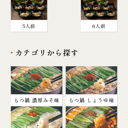
5人前
6人前
カテゴリから探す
もつ鍋 濃厚みそ味
もつ鍋 しょうゆ味