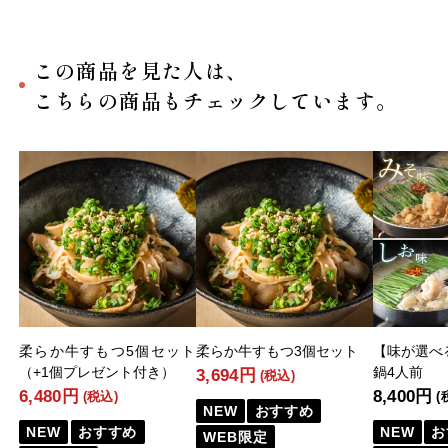
この商品を見た人は、
こちらの商品もチェックしています。
柔らか牛すもつ5個セット
柔らか牛すもつ3個セット
【味が選べ
（+1個プレゼント付き）
鍋4人前
3,694円
(税込)
6,480円
8,400円
(税込)
(
NEW
おすすめ
NEW
おすすめ
NEW
お
WEB限定