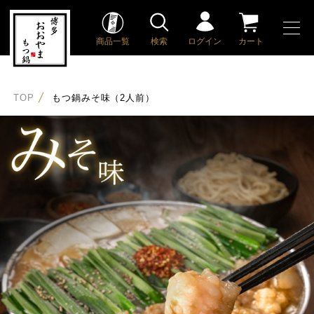
商品一覧
検索
ログイン
カート
TOP
もつ鍋みそ味（2人前）