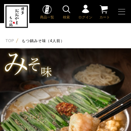
商品一覧
検索
ログイン
カート
TOP
もつ鍋みそ味（4人前）