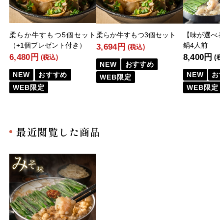
柔らか牛すもつ5個セット
柔らか牛すもつ3個セット
【味が選べ
（+1個プレゼント付き）
鍋4人前
3,694円
(税込)
6,480円
8,400円
(税込)
(
NEW
おすすめ
NEW
おすすめ
NEW
お
WEB限定
WEB限定
WEB限定
最近閲覧した商品