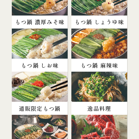
もつ鍋 濃厚みそ味
もつ鍋 しょうゆ味
もつ鍋 しお味
もつ鍋 麻辣味
通販限定もつ鍋
逸品料理