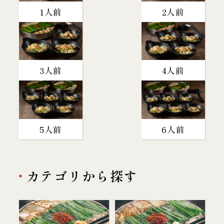
1人前
2人前
3人前
4人前
5人前
6人前
カテゴリから探す