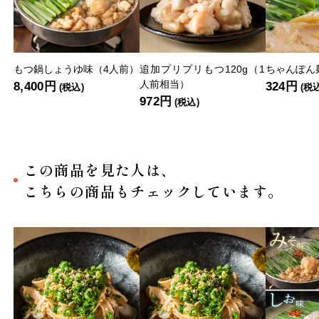
もつ鍋しょうゆ味（4人前）
追加プリプリもつ120g（1
ちゃんぽん麺
人前相当）
8,400円
324円
(税込)
(税
972円
(税込)
この商品を見た人は、
こちらの商品もチェックしています。