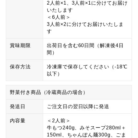
2人前×1、3人前×1に分けてお届け
いたします
＜6人前＞
3人前×2に分けてお届けいたしま
す
賞味期限
出荷日を含む60日間（解凍後4日
間）
保存方法
冷凍庫で保存してください（-18℃
以下）
野菜付き商品（冷蔵商品の場合）
発送日
ご注文日の翌日以降に発送
内容量
＜2人前＞
牛もつ240g、みそスープ280ml＋
150ml、ちゃんぽん麺300g、ごま