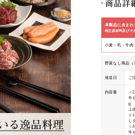
商品詳
本製品に含まれ
特定原材料及びそ
小麦・乳・牛肉
野菜なし商品（
発送日
ご
内容量
＜
牛も
g
上
ト
し
＜
牛も