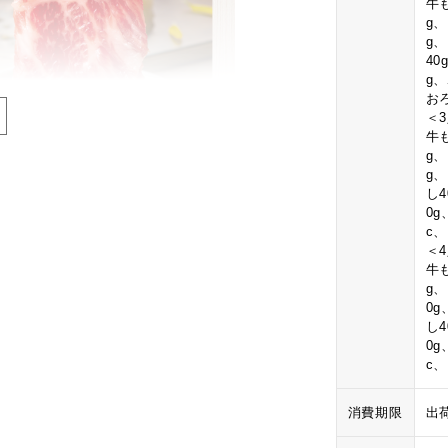
牛も
g
g
4
g
お
＜
牛も
g
g
し
0
c
＜
牛も
g
0
し
0
c
消費期限
出