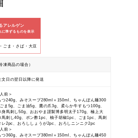
細
るアレルゲン
れに準ずるものを表示
・ごま・さば・大豆
冷凍商品の場合）
注文日の翌日以降に発送
2人前＞
つ240g、みそスープ280ml＋150ml、ちゃんぽん麺300
、ごま5g、ごま油5g、鷹の爪3g、柔らか牛すもつ100g、
赤身馬刺し50g、おおやま謹製博多明太子170g、極上大
ロ馬刺し40g、ポン酢1pc、柚子胡椒1pc、ごま1pc、馬刺
タレ2pc、おろししょうが2pc、おろしニンニク2pc
3人前＞
つ360g、みそスープ380ml＋150ml、ちゃんぽん麺450