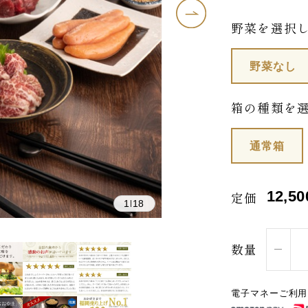
野菜を選択
野菜なし
箱の種類を
通常箱
12,50
定価
1
18
|
数量
電子マネーご利用