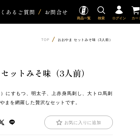
よくあるご質問
お問合せ
商品一覧
検索
ログイン
カー
TOP
おおやま セットみそ味（3人前）
 セットみそ味（3人前）
味）にすもつ、明太子、上赤身馬刺し、大トロ馬刺
おやまを網羅した贅沢なセットです。
お気に入りに追加