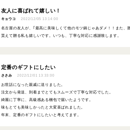
友人に喜ばれて嬉しい！
キョウコ
2022/12/05 13:14:00
名古屋の友人が、｢最高に美味しくて他のモツ鍋じゃあダメ！！また、贈
貰えて贈る私も嬉しいです。いつも、丁寧な対応に感謝致します。
定番のギフトにしたい
ささみ
2022/12/01 13:33:00
お世話になった親戚に送りました。
注文から発送、到着までとてもスムーズで丁寧な対応でした。
綺麗に丁寧に、高級感ある梱包で届いたようです。
味もとても美味しかったと大変喜ばれました。
年末、定番のギフトにしたいと考えてます。