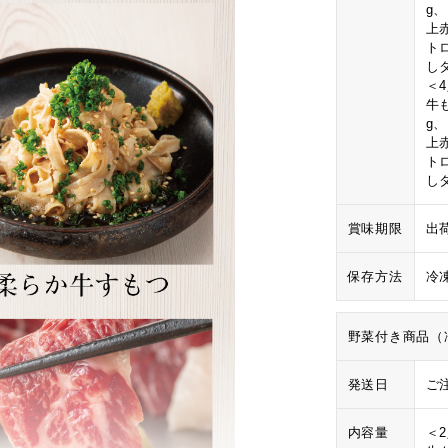
g
上
ト
し
＜
牛も
g
上
ト
し
賞味期限
出
保存方法
冷
野菜付き商品（
発送日
ご
内容量
＜