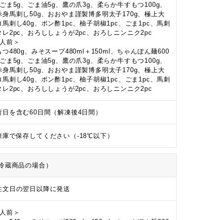
、ごま5g、ごま油5g、鷹の爪3g、柔らか牛すもつ100g、
赤身馬刺し50g、おおやま謹製博多明太子170g、極上大
ロ馬刺し40g、ポン酢1pc、柚子胡椒1pc、ごま1pc、馬刺
タレ2pc、おろししょうが2pc、おろしニンニク2pc
4人前＞
つ480g、みそスープ480ml＋150ml、ちゃんぽん麺600
、ごま5g、ごま油5g、鷹の爪3g、柔らか牛すもつ100g、
赤身馬刺し50g、おおやま謹製博多明太子170g、極上大
ロ馬刺し40g、ポン酢1pc、柚子胡椒1pc、ごま1pc、馬刺
タレ2pc、おろししょうが2pc、おろしニンニク2pc
荷日を含む60日間（解凍後4日間）
凍庫で保存してください（-18℃以下）
冷蔵商品の場合）
注文日の翌日以降に発送
2人前＞