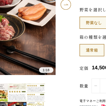
野菜を選択
野菜なし
箱の種類を
通常箱
14,50
定価
1
18
|
数量
電子マネーご利用