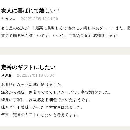
友人に喜ばれて嬉しい！
キョウコ
2022/12/05 13:14:00
名古屋の友人が、｢最高に美味しくて他のモツ鍋じゃあダメ！！また、贈
貰えて贈る私も嬉しいです。いつも、丁寧な対応に感謝致します。
定番のギフトにしたい
ささみ
2022/12/01 13:33:00
お世話になった親戚に送りました。
注文から発送、到着までとてもスムーズで丁寧な対応でした。
綺麗に丁寧に、高級感ある梱包で届いたようです。
味もとても美味しかったと大変喜ばれました。
年末、定番のギフトにしたいと考えてます。