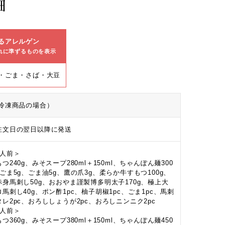
細
るアレルゲン
れに準ずるものを表示
・ごま・さば・大豆
冷凍商品の場合）
注文日の翌日以降に発送
2人前＞
つ240g、みそスープ280ml＋150ml、ちゃんぽん麺300
、ごま5g、ごま油5g、鷹の爪3g、柔らか牛すもつ100g、
赤身馬刺し50g、おおやま謹製博多明太子170g、極上大
ロ馬刺し40g、ポン酢1pc、柚子胡椒1pc、ごま1pc、馬刺
タレ2pc、おろししょうが2pc、おろしニンニク2pc
3人前＞
つ360g、みそスープ380ml＋150ml、ちゃんぽん麺450