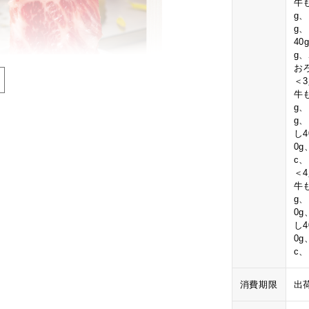
牛も
g
g
4
g
お
＜
牛も
g
g
し
0
c
＜
牛も
g
0
し
0
c
消費期限
出