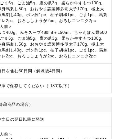
、ごま5g、ごま油5g、鷹の爪3g、柔らか牛すもつ100g、
赤身馬刺し50g、おおやま謹製博多明太子170g、極上大
ロ馬刺し40g、ポン酢1pc、柚子胡椒1pc、ごま1pc、馬刺
タレ2pc、おろししょうが2pc、おろしニンニク2pc
4人前＞
つ480g、みそスープ480ml＋150ml、ちゃんぽん麺600
、ごま5g、ごま油5g、鷹の爪3g、柔らか牛すもつ100g、
赤身馬刺し50g、おおやま謹製博多明太子170g、極上大
ロ馬刺し40g、ポン酢1pc、柚子胡椒1pc、ごま1pc、馬刺
タレ2pc、おろししょうが2pc、おろしニンニク2pc
荷日を含む60日間（解凍後4日間）
凍庫で保存してください（-18℃以下）
冷蔵商品の場合）
注文日の翌日以降に発送
2人前＞