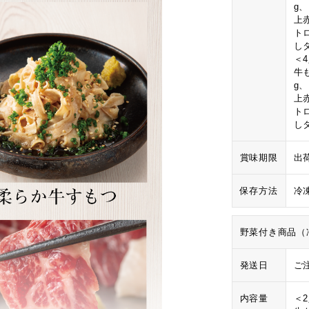
g
上
ト
し
＜
牛も
g
上
ト
し
賞味期限
出
保存方法
冷
野菜付き商品（
発送日
ご
内容量
＜