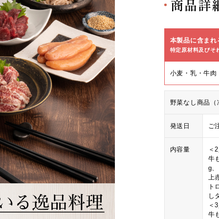
商品詳
本製品に含まれ
特定原材料及びそ
小麦・乳・牛肉
野菜なし商品（
発送日
ご
内容量
＜
牛も
g
上
ト
し
＜
牛も