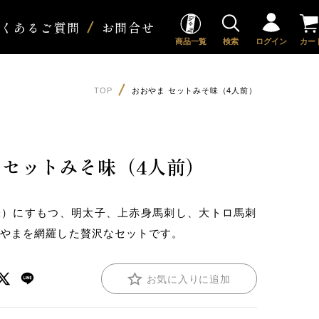
よくあるご質問
お問合せ
商品一覧
検索
ログイン
カー
TOP
おおやま セットみそ味（4人前）
 セットみそ味（4人前）
味）にすもつ、明太子、上赤身馬刺し、大トロ馬刺
おやまを網羅した贅沢なセットです。
お気に入りに追加