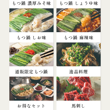
もつ鍋 濃厚みそ味
もつ鍋 しょうゆ味
もつ鍋 しお味
もつ鍋 麻辣味
通販限定もつ鍋
逸品料理
お得なセット
馬刺し