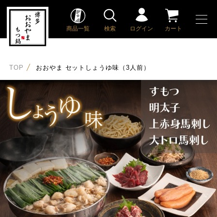
商品一覧
検索
ログイン
カート
TOP
おおやま セットしょうゆ味（3人前）