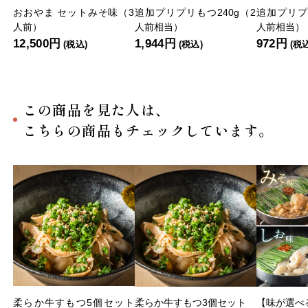
おおやま セットみそ味（3
追加プリプリもつ240g（2
追加プリプ
人前）
人前相当）
人前相当）
12,500円
1,944円
972円
(税込)
(税込)
(税
この商品を見た人は、
こちらの商品もチェックしています。
柔らか牛すもつ5個セット
柔らか牛すもつ3個セット
【味が選べ