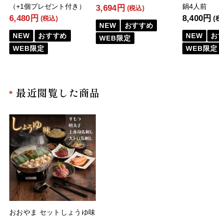
（+1個プレゼント付き）
鍋4人前
3,694円
(税込)
6,480円
8,400円
(税込)
(
NEW
おすすめ
NEW
おすすめ
NEW
お
WEB限定
WEB限定
WEB限定
最近閲覧した商品
おおやま セットしょうゆ味