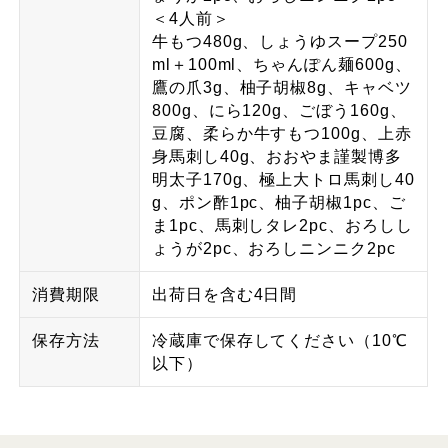
＜4人前＞
牛もつ480g、しょうゆスープ250
ml＋100ml、ちゃんぽん麺600g、
鷹の爪3g、柚子胡椒8g、キャベツ
800g、にら120g、ごぼう160g、
豆腐、柔らか牛すもつ100g、上赤
身馬刺し40g、おおやま謹製博多
明太子170g、極上大トロ馬刺し40
g、ポン酢1pc、柚子胡椒1pc、ご
ま1pc、馬刺しタレ2pc、おろしし
ょうが2pc、おろしニンニク2pc
消費期限
出荷日を含む4日間
保存方法
冷蔵庫で保存してください（10℃
以下）