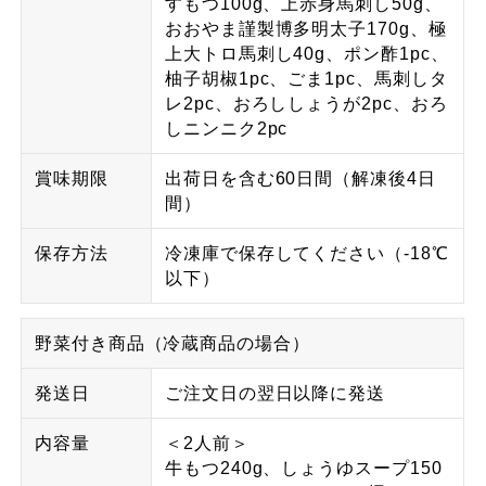
すもつ100g、上赤身馬刺し50g、
おおやま謹製博多明太子170g、極
上大トロ馬刺し40g、ポン酢1pc、
柚子胡椒1pc、ごま1pc、馬刺しタ
レ2pc、おろししょうが2pc、おろ
しニンニク2pc
賞味期限
出荷日を含む60日間（解凍後4日
間）
保存方法
冷凍庫で保存してください（-18℃
以下）
野菜付き商品（冷蔵商品の場合）
発送日
ご注文日の翌日以降に発送
内容量
＜2人前＞
牛もつ240g、しょうゆスープ150