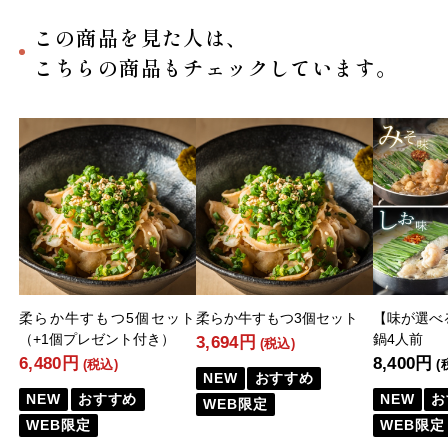
この商品を見た人は、
こちらの商品もチェックしています。
柔らか牛すもつ5個セット
柔らか牛すもつ3個セット
【味が選べ
（+1個プレゼント付き）
鍋4人前
3,694円
(税込)
6,480円
8,400円
(税込)
(
NEW
おすすめ
NEW
おすすめ
NEW
お
WEB限定
WEB限定
WEB限定