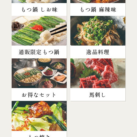
もつ鍋 しお味
もつ鍋 麻辣味
通販限定もつ鍋
逸品料理
お得なセット
馬刺し