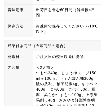
賞味期限
出荷日を含む60日間（解凍後4日
間）
保存方法
冷凍庫で保存してください（-18℃
以下）
野菜付き商品（冷蔵商品の場合）
発送日
ご注文日の翌日以降に発送
内容量
＜2人前＞
牛もつ240g、しょうゆスープ150
ml＋100ml、ちゃんぽん麺300g、
鷹の爪3g、柚子胡椒4g、キャベツ
400g、にら60g、ごぼう80g、豆
腐、柔らか牛すもつ100g、上赤身
馬刺し40g、おおやま謹製博多明
太子170g、極上大トロ馬刺し40