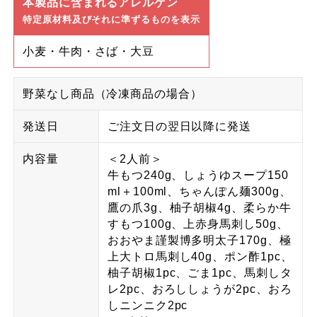
本製品に含まれるアレルゲン
特定原材料及びそれに準ずるものを表示
小麦・牛肉・さば・大豆
野菜なし商品（冷凍商品の場合）
発送日
ご注文日の翌日以降に発送
内容量
＜2人前＞
牛もつ240g、しょうゆスープ150
ml＋100ml、ちゃんぽん麺300g、
鷹の爪3g、柚子胡椒4g、柔らか牛
すもつ100g、上赤身馬刺し50g、
おおやま謹製博多明太子170g、極
上大トロ馬刺し40g、ポン酢1pc、
柚子胡椒1pc、ごま1pc、馬刺しタ
レ2pc、おろししょうが2pc、おろ
しニンニク2pc