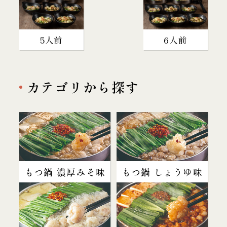
5人前
6人前
カテゴリから探す
もつ鍋 濃厚みそ味
もつ鍋 しょうゆ味