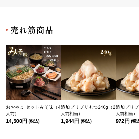
売れ筋商品
おおやま セットみそ味（4
追加プリプリもつ240g（2
追加プリプ
人前）
人前相当）
人前相当）
14,500円
1,944円
972円
(税込)
(税込)
(税