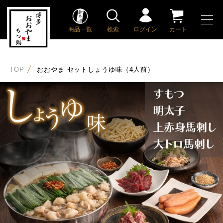
商品一覧
検索
ログイン
カート
TOP
おおやま セットしょうゆ味（4人前）