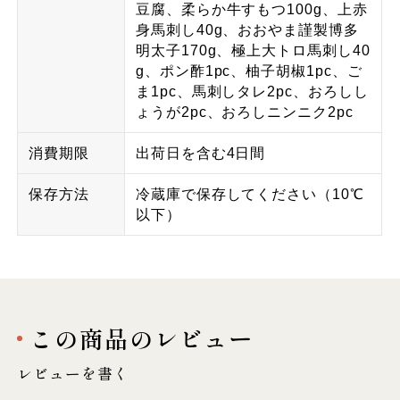
豆腐、柔らか牛すもつ100g、上赤
身馬刺し40g、おおやま謹製博多
明太子170g、極上大トロ馬刺し40
g、ポン酢1pc、柚子胡椒1pc、ご
ま1pc、馬刺しタレ2pc、おろしし
ょうが2pc、おろしニンニク2pc
消費期限
出荷日を含む4日間
保存方法
冷蔵庫で保存してください（10℃
以下）
この商品のレビュー
レビューを書く