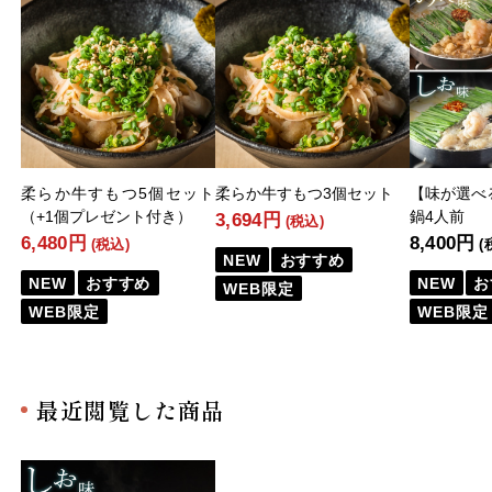
柔らか牛すもつ5個セット
柔らか牛すもつ3個セット
【味が選べ
（+1個プレゼント付き）
鍋4人前
3,694円
(税込)
6,480円
8,400円
(税込)
(
NEW
おすすめ
NEW
おすすめ
NEW
お
WEB限定
WEB限定
WEB限定
最近閲覧した商品