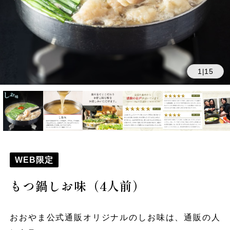
1
15
|
WEB限定
もつ鍋しお味（4人前）
おおやま公式通販オリジナルのしお味は、通販の人