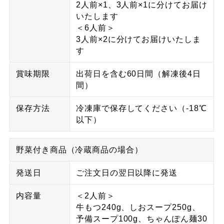
2人前×1、3人前×1に分けてお届け
いたします
＜6人前＞
3人前×2に分けてお届けいたしま
す
賞味期限
出荷日を含む60日間（解凍後4日
間）
保存方法
冷凍庫で保存してください（-18℃
以下）
野菜付き商品（冷蔵商品の場合）
発送日
ご注文日の翌日以降に発送
内容量
＜2人前＞
牛もつ240g、しおスープ250g、
予備スープ100g、ちゃんぽん麺30