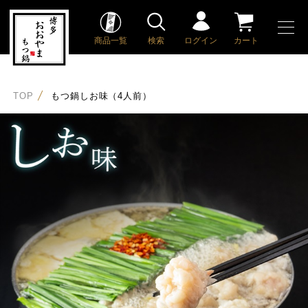
商品一覧
検索
ログイン
カート
TOP
もつ鍋しお味（4人前）