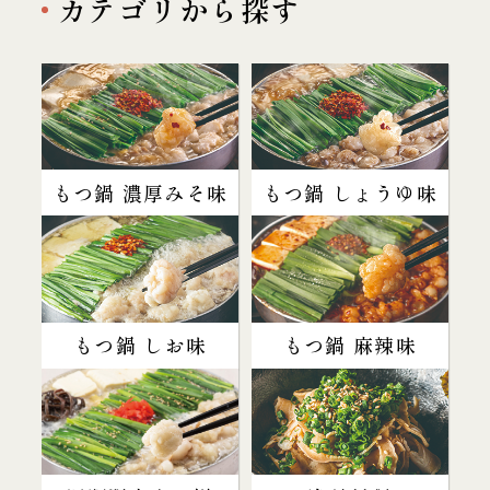
カテゴリから探す
もつ鍋 濃厚みそ味
もつ鍋 しょうゆ味
もつ鍋 しお味
もつ鍋 麻辣味