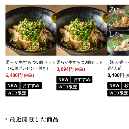
柔らか牛すもつ5個セット
柔らか牛すもつ3個セット
【味が選べ
（+1個プレゼント付き）
鍋4人前
3,694円
(税込)
6,480円
8,400円
(税込)
(
NEW
おすすめ
NEW
おすすめ
NEW
お
WEB限定
WEB限定
WEB限定
最近閲覧した商品