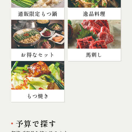
通販限定もつ鍋
逸品料理
お得なセット
馬刺し
もつ焼き
予算で探す