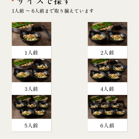
サイズ
で探す
1人前 〜 6人前まで取り揃えています
1人前
2人前
3人前
4人前
5人前
6人前