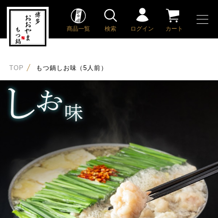
商品一覧
検索
ログイン
カート
TOP
もつ鍋しお味（5人前）