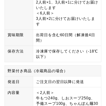
2人前×1、3人前×1に分けてお届け
いたします
＜6人前＞
3人前×2に分けてお届けいたしま
す
賞味期限
出荷日を含む60日間（解凍後4日
間）
保存方法
冷凍庫で保存してください（-18℃
以下）
野菜付き商品（冷蔵商品の場合）
発送日
ご注文日の翌日以降に発送
内容量
＜2人前＞
牛もつ240g、しおスープ250g、
予備スープ100g、ちゃんぽん麺30