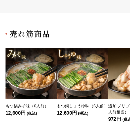
売れ筋商品
もつ鍋みそ味（6人前）
もつ鍋しょうゆ味（6人前）
追加プリプ
人前相当）
12,600円
12,600円
(税込)
(税込)
972円
(税