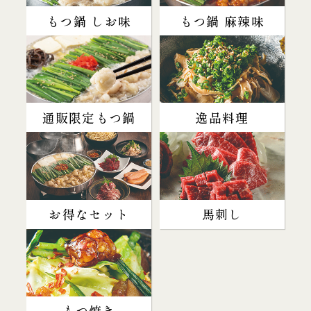
もつ鍋 しお味
もつ鍋 麻辣味
通販限定もつ鍋
逸品料理
お得なセット
馬刺し
もつ焼き