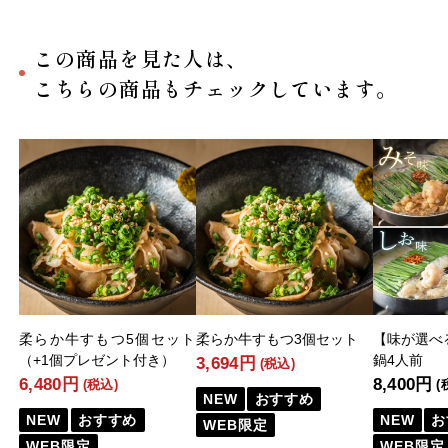
この商品を見た人は、
こちらの商品もチェックしています。
柔らか牛すもつ5個セット
柔らか牛すもつ3個セット
【味が選べ
（+1個プレゼント付き）
鍋4人前
3,694円
(税込)
6,480円
8,400円
(税込)
(
NEW
おすすめ
NEW
おすすめ
NEW
お
WEB限定
WEB限定
WEB限定