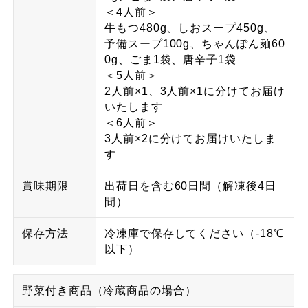
＜4人前＞
牛もつ480g、しおスープ450g、
予備スープ100g、ちゃんぽん麺60
0g、ごま1袋、唐辛子1袋
＜5人前＞
2人前×1、3人前×1に分けてお届け
いたします
＜6人前＞
3人前×2に分けてお届けいたしま
す
賞味期限
出荷日を含む60日間（解凍後4日
間）
保存方法
冷凍庫で保存してください（-18℃
以下）
野菜付き商品（冷蔵商品の場合）