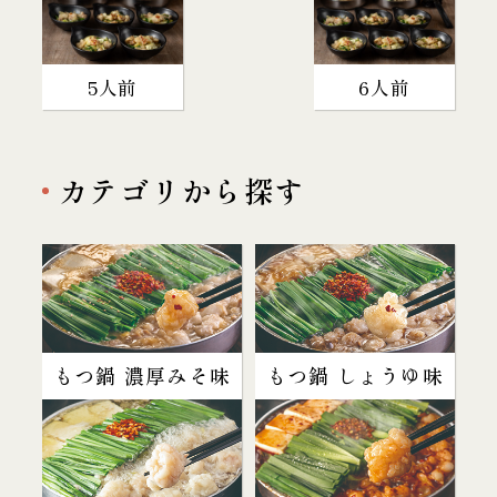
5人前
6人前
カテゴリから探す
もつ鍋 濃厚みそ味
もつ鍋 しょうゆ味