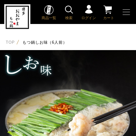
商品一覧
検索
ログイン
カート
TOP
もつ鍋しお味（6人前）