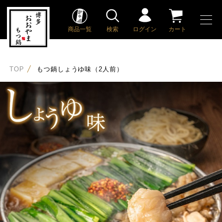
商品一覧
検索
ログイン
カート
TOP
もつ鍋しょうゆ味（2人前）