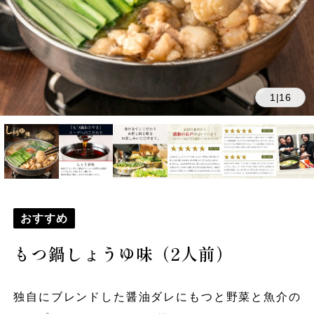
1
16
|
おすすめ
もつ鍋しょうゆ味（2人前）
独自にブレンドした醤油ダレにもつと野菜と魚介の