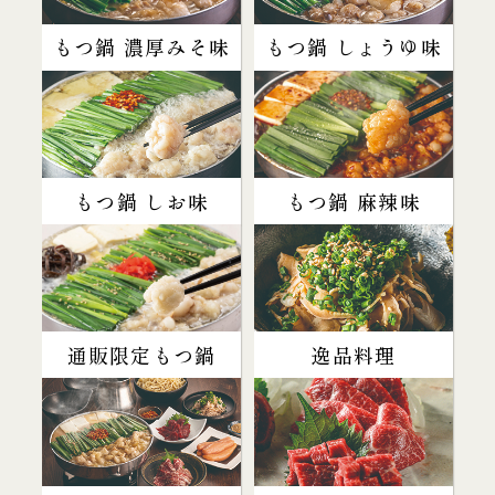
もつ鍋 濃厚みそ味
もつ鍋 しょうゆ味
もつ鍋 しお味
もつ鍋 麻辣味
通販限定もつ鍋
逸品料理