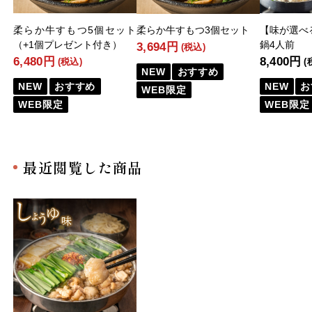
柔らか牛すもつ5個セット
柔らか牛すもつ3個セット
【味が選べ
（+1個プレゼント付き）
鍋4人前
3,694円
(税込)
6,480円
8,400円
(税込)
(
NEW
おすすめ
NEW
おすすめ
NEW
お
WEB限定
WEB限定
WEB限定
最近閲覧した商品