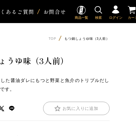
よくあるご質問
お問合せ
商品一覧
検索
ログイン
カー
TOP
もつ鍋しょうゆ味（3人前）
ょうゆ味（3人前）
ドした醤油ダレにもつと野菜と魚介のトリプルだし
鍋です。
お気に入りに追加