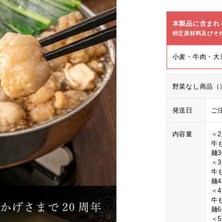
本製品に含まれ
特定原材料及びそ
小麦・牛肉・大
野菜なし商品（
発送日
ご
内容量
＜
牛も
麺3
＜
牛も
麺4
＜
牛も
麺6
＜