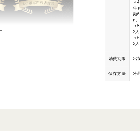
＜
牛も
麺6
g
＜
2
＜
3
消費期限
出
保存方法
冷