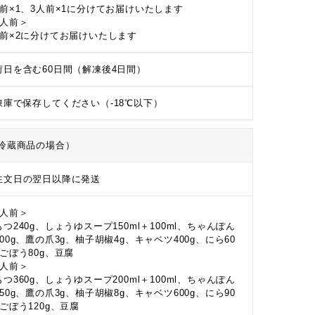
人前×1、3人前×1に分けてお届けいたします
6人前＞
人前×2に分けてお届けいたします
荷日を含む60日間（解凍後4日間）
凍庫で保存してください（-18℃以下）
冷蔵商品の場合）
注文日の翌日以降に発送
2人前＞
つ240g、しょうゆスープ150ml＋100ml、ちゃんぽん
00g、鷹の爪3g、柚子胡椒4g、キャベツ400g、にら60
、ごぼう80g、豆腐
3人前＞
つ360g、しょうゆスープ200ml＋100ml、ちゃんぽん
50g、鷹の爪3g、柚子胡椒8g、キャベツ600g、にら90
、ごぼう120g、豆腐