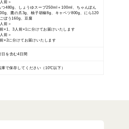
4人前＞
つ480g、しょうゆスープ250ml＋100ml、ちゃんぽん
00g、鷹の爪3g、柚子胡椒8g、キャベツ800g、にら120
、ごぼう160g、豆腐
5人前＞
人前×1、3人前×1に分けてお届けいたします
6人前＞
人前×2に分けてお届けいたします
荷日を含む4日間
蔵庫で保存してください（10℃以下）