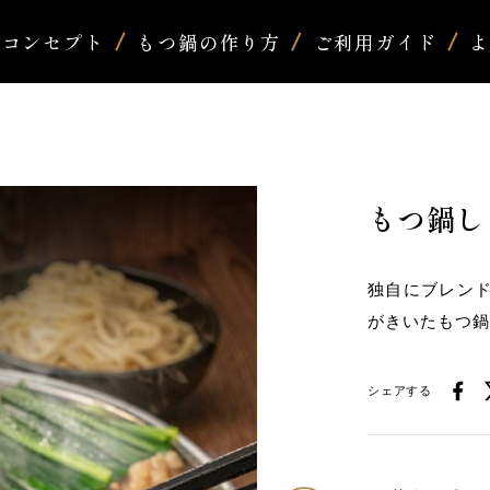
コンセプト
もつ鍋の作り方
ご利用ガイド
もつ鍋し
独自にブレン
がきいたもつ
シェアする