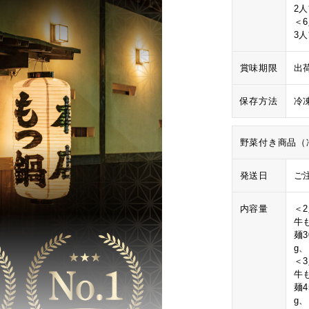
2
＜
3
賞味期限
出
保存方法
冷
野菜付き商品（
発送日
ご
内容量
＜
牛も
麺3
g
＜
牛も
麺4
g