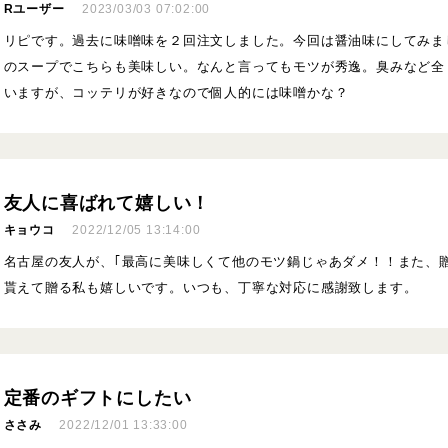
Rユーザー
2023/03/03 07:02:00
リピです。過去に味噌味を２回注文しました。今回は醤油味にしてみま
のスープでこちらも美味しい。なんと言ってもモツが秀逸。臭みなど全
いますが、コッテリが好きなので個人的には味噌かな？
友人に喜ばれて嬉しい！
キョウコ
2022/12/05 13:14:00
名古屋の友人が、｢最高に美味しくて他のモツ鍋じゃあダメ！！また、贈
貰えて贈る私も嬉しいです。いつも、丁寧な対応に感謝致します。
定番のギフトにしたい
ささみ
2022/12/01 13:33:00