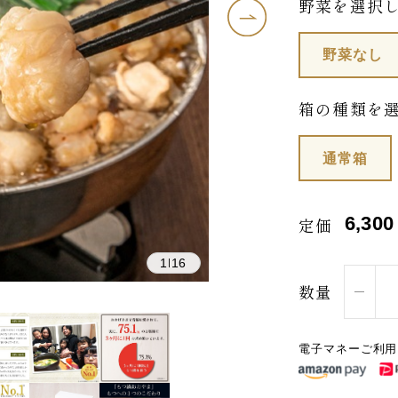
野菜を選択
野菜なし
箱の種類を
通常箱
6,300
定価
1
16
|
数量
電子マネーご利用