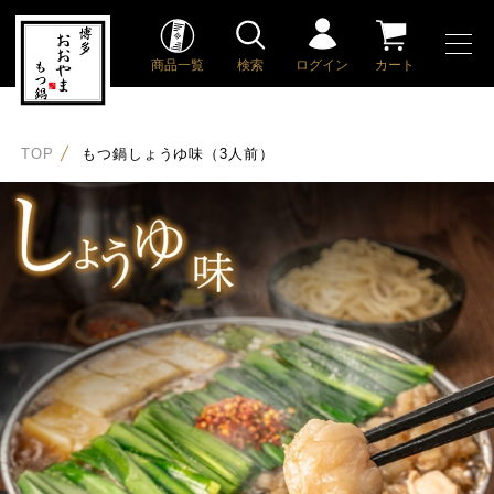
商品一覧
検索
ログイン
カート
TOP
もつ鍋しょうゆ味（3人前）