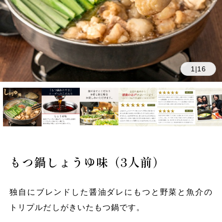
1
16
|
もつ鍋しょうゆ味（3人前）
独自にブレンドした醤油ダレにもつと野菜と魚介の
トリプルだしがきいたもつ鍋です。