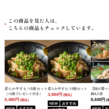
この商品を見た人は、
こちらの商品もチェックしています。
柔らか牛すもつ5個セット
柔らか牛すもつ3個セット
【味が選べ
（+1個プレゼント付き）
鍋4人前
3,694円
(税込)
6,480円
8,400円
(税込)
(
NEW
おすすめ
NEW
おすすめ
NEW
お