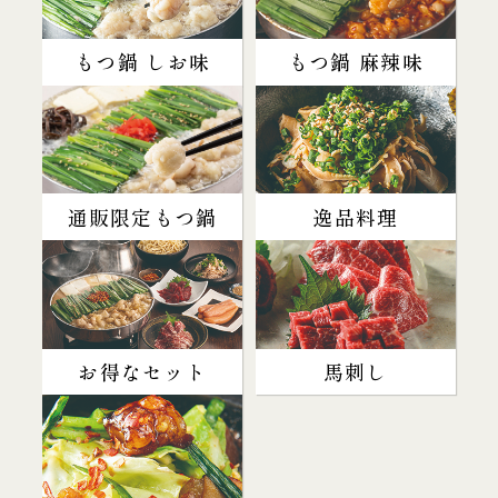
もつ鍋 しお味
もつ鍋 麻辣味
通販限定もつ鍋
逸品料理
お得なセット
馬刺し