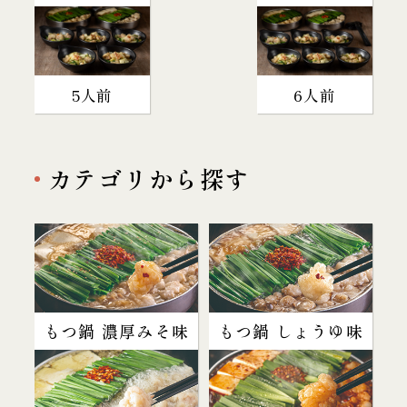
5人前
6人前
カテゴリから探す
もつ鍋 濃厚みそ味
もつ鍋 しょうゆ味