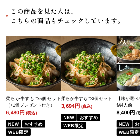
この商品を見た人は、
こちらの商品もチェックしています。
柔らか牛すもつ5個セット
柔らか牛すもつ3個セット
【味が選べ
（+1個プレゼント付き）
鍋4人前
3,694円
(税込)
6,480円
8,400円
(税込)
(
NEW
おすすめ
NEW
おすすめ
NEW
お
WEB限定
WEB限定
WEB限定