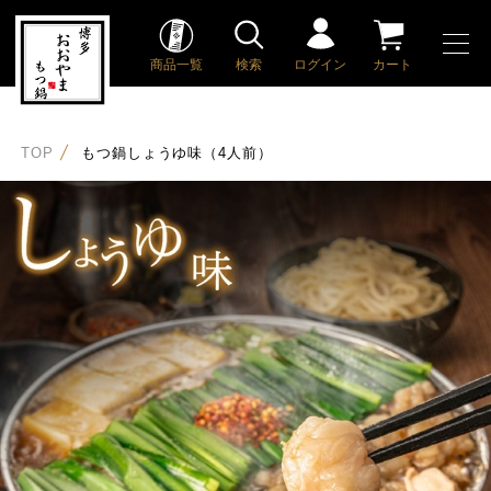
商品一覧
検索
ログイン
カート
TOP
もつ鍋しょうゆ味（4人前）