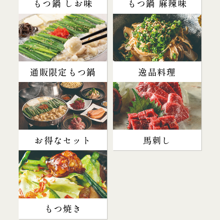
もつ鍋 しお味
もつ鍋 麻辣味
通販限定もつ鍋
逸品料理
お得なセット
馬刺し
もつ焼き