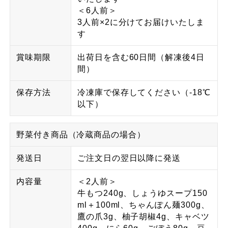
＜6人前＞
3人前×2に分けてお届けいたしま
す
賞味期限
出荷日を含む60日間（解凍後4日
間）
保存方法
冷凍庫で保存してください（-18℃
以下）
野菜付き商品（冷蔵商品の場合）
発送日
ご注文日の翌日以降に発送
内容量
＜2人前＞
牛もつ240g、しょうゆスープ150
ml＋100ml、ちゃんぽん麺300g、
鷹の爪3g、柚子胡椒4g、キャベツ