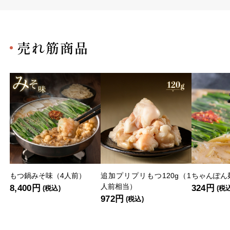
売れ筋商品
もつ鍋みそ味（4人前）
追加プリプリもつ120g（1
ちゃんぽん麺
人前相当）
8,400円
324円
(税込)
(税
972円
(税込)