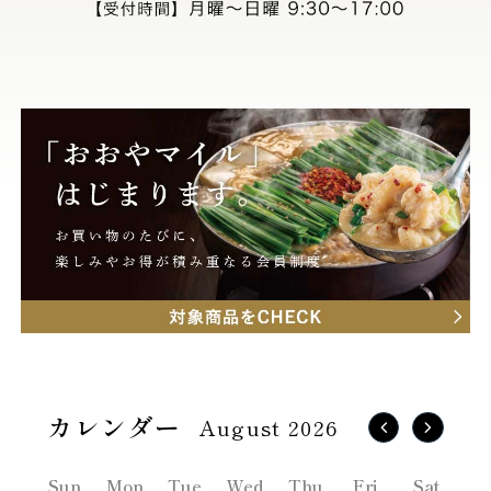
August 2026
Sun
Mon
Tue
Wed
Thu
Fri
Sat