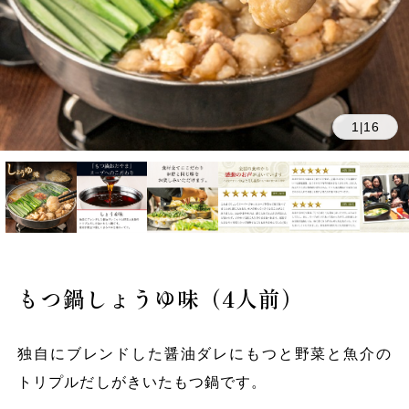
1
16
|
もつ鍋しょうゆ味（4人前）
独自にブレンドした醤油ダレにもつと野菜と魚介の
トリプルだしがきいたもつ鍋です。