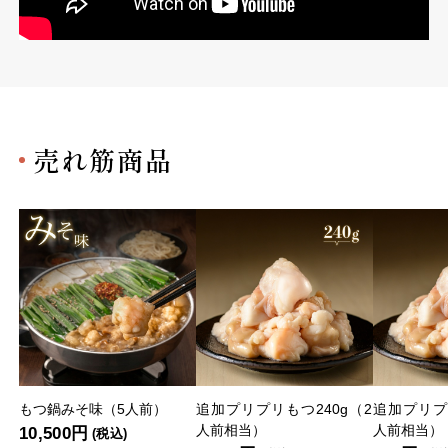
売れ筋商品
もつ鍋みそ味（5人前）
追加プリプリもつ240g（2
追加プリプ
人前相当）
人前相当）
10,500円
(税込)