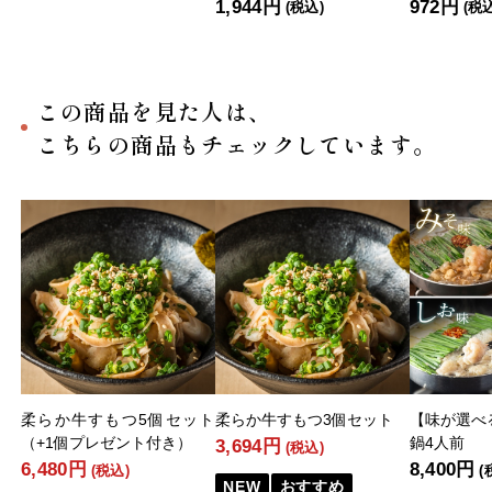
1,944円
972円
(税込)
(税
この商品を見た人は、
こちらの商品もチェックしています。
柔らか牛すもつ5個セット
柔らか牛すもつ3個セット
【味が選べ
（+1個プレゼント付き）
鍋4人前
3,694円
(税込)
6,480円
8,400円
(税込)
(
NEW
おすすめ