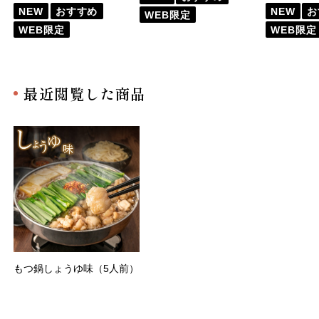
NEW
おすすめ
NEW
お
WEB限定
WEB限定
WEB限定
最近閲覧した商品
もつ鍋しょうゆ味（5人前）