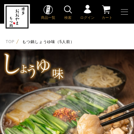
商品一覧
検索
ログイン
カート
TOP
もつ鍋しょうゆ味（5人前）