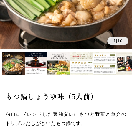
1
16
|
もつ鍋しょうゆ味（5人前）
独自にブレンドした醤油ダレにもつと野菜と魚介の
トリプルだしがきいたもつ鍋です。