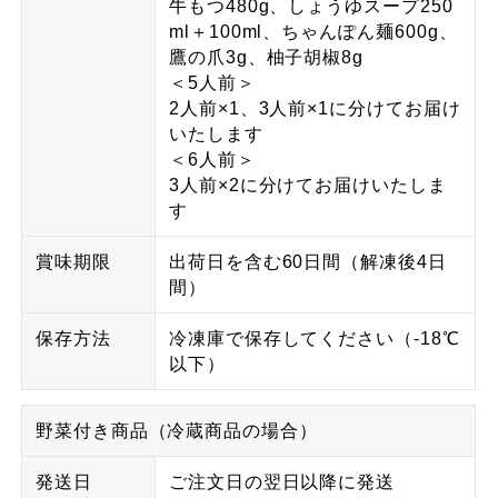
牛もつ480g、しょうゆスープ250
ml＋100ml、ちゃんぽん麺600g、
鷹の爪3g、柚子胡椒8g
＜5人前＞
2人前×1、3人前×1に分けてお届け
いたします
＜6人前＞
3人前×2に分けてお届けいたしま
す
賞味期限
出荷日を含む60日間（解凍後4日
間）
保存方法
冷凍庫で保存してください（-18℃
以下）
野菜付き商品（冷蔵商品の場合）
発送日
ご注文日の翌日以降に発送