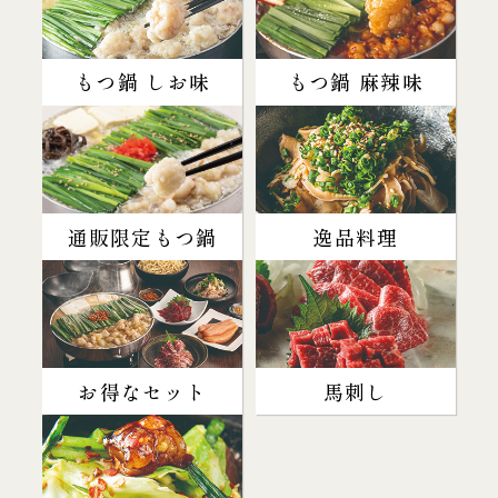
もつ鍋 しお味
もつ鍋 麻辣味
通販限定もつ鍋
逸品料理
お得なセット
馬刺し