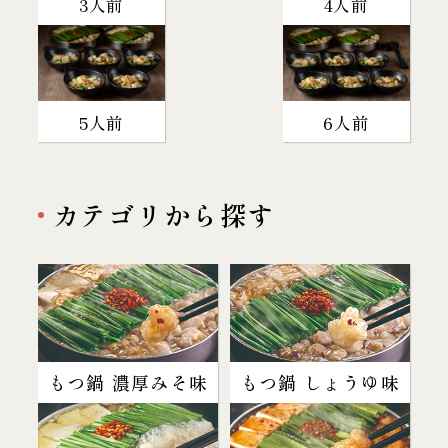
3人前
4人前
5人前
6人前
カテゴリから探す
もつ鍋 濃厚みそ味
もつ鍋 しょうゆ味