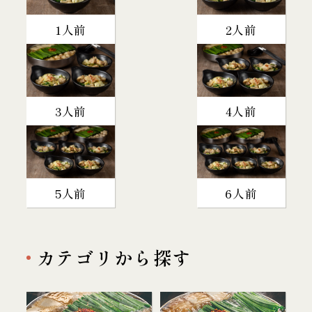
1人前
2人前
3人前
4人前
5人前
6人前
カテゴリから探す