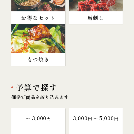
お得なセット
馬刺し
もつ焼き
予算で探す
価格で商品を絞り込みます
3,000
3,000
5,000
～
円
円 〜
円