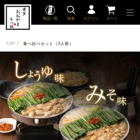
商品一覧
検索
ログイン
カート
TOP
食べ比べセット（3人前）