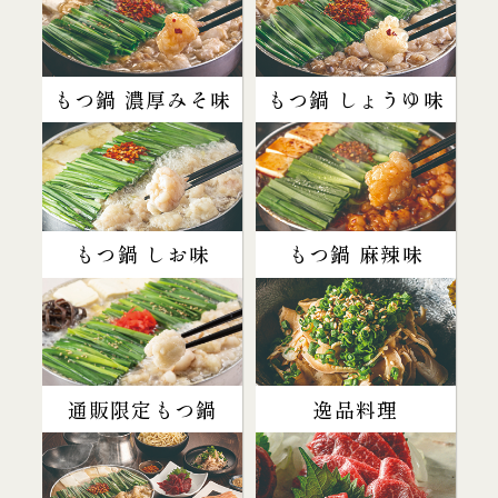
もつ鍋 濃厚みそ味
もつ鍋 しょうゆ味
もつ鍋 しお味
もつ鍋 麻辣味
通販限定もつ鍋
逸品料理