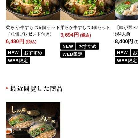
柔らか牛すもつ5個セット
柔らか牛すもつ3個セット
【味が選べ
（+1個プレゼント付き）
鍋4人前
3,694円
(税込)
6,480円
8,400円
(税込)
(
NEW
おすすめ
NEW
おすすめ
NEW
お
WEB限定
WEB限定
WEB限定
最近閲覧した商品