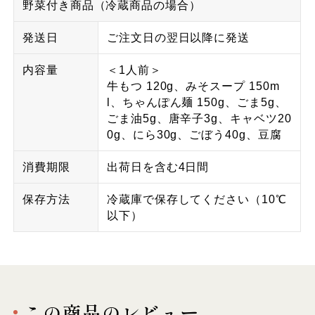
野菜付き商品（冷蔵商品の場合）
発送日
ご注文日の翌日以降に発送
内容量
＜1人前＞
牛もつ 120g、みそスープ 150m
l、ちゃんぽん麺 150g、ごま5g、
ごま油5g、唐辛子3g、キャベツ20
0g、にら30g、ごぼう40g、豆腐
消費期限
出荷日を含む4日間
保存方法
冷蔵庫で保存してください（10℃
以下）
この商品のレビュー