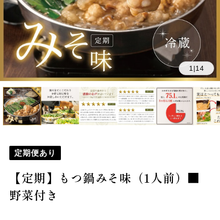
1
14
|
定期便あり
【定期】もつ鍋みそ味（1人前）■
野菜付き