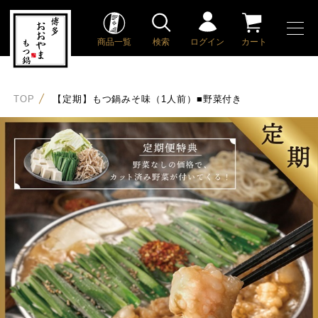
商品一覧
検索
ログイン
カート
TOP
【定期】もつ鍋みそ味（1人前）■野菜付き