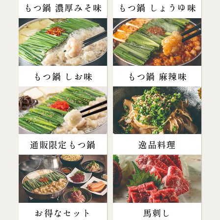
もつ鍋 濃厚みそ味
もつ鍋 しょうゆ味
もつ鍋 しお味
もつ鍋 麻辣味
通販限定もつ鍋
逸品料理
お得なセット
馬刺し