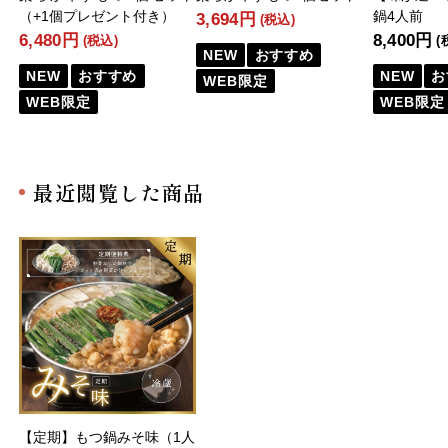
（+1個プレゼント付き）
鍋4人前
3,694円
(税込)
6,480円
8,400円
(税込)
(
NEW
おすすめ
NEW
おすすめ
NEW
お
WEB限定
WEB限定
WEB限定
最近閲覧した商品
【定期】もつ鍋みそ味（1人