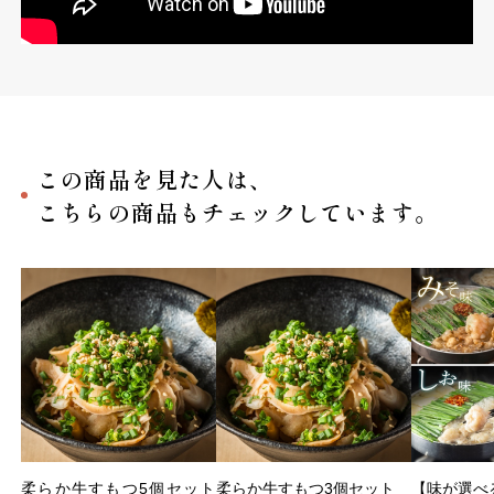
この商品を見た人は、
こちらの商品もチェックしています。
柔らか牛すもつ5個セット
柔らか牛すもつ3個セット
【味が選べ