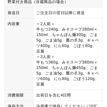
野菜付き商品（冷蔵商品の場合）
発送日
ご注文日の翌日以降に発送
内容量
＜2人前＞
牛もつ240g、みそスープ280ml＋
150ml、ちゃんぽん麺300g、ごま
5g、ごま油5g、鷹の爪3g、キャベ
ツ400g、にら60g、ごぼう80g、
豆腐
＜3人前＞
牛もつ360g、みそスープ380ml＋
150ml、ちゃんぽん麺450g、ごま
5g、ごま油5g、鷹の爪3g、キャベ
ツ600g、にら90g、ごぼう120g、
豆腐
消費期限
出荷日を含む4日間
保存方法
冷蔵庫で保存してください（10℃