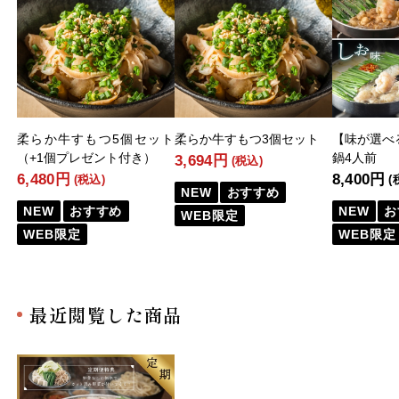
柔らか牛すもつ5個セット
柔らか牛すもつ3個セット
【味が選べ
（+1個プレゼント付き）
鍋4人前
3,694円
(税込)
6,480円
8,400円
(税込)
(
NEW
おすすめ
NEW
おすすめ
NEW
お
WEB限定
WEB限定
WEB限定
最近閲覧した商品