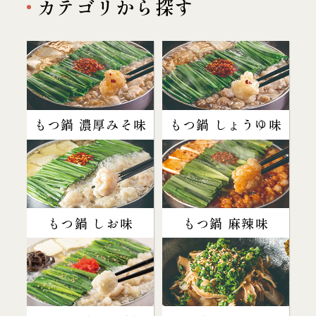
カテゴリから探す
もつ鍋 濃厚みそ味
もつ鍋 しょうゆ味
もつ鍋 しお味
もつ鍋 麻辣味