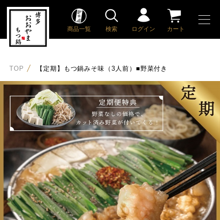
商品一覧
検索
ログイン
カート
TOP
【定期】もつ鍋みそ味（3人前）■野菜付き