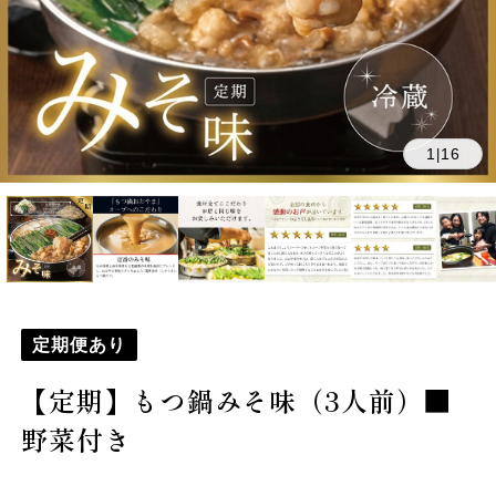
1
16
|
定期便あり
【定期】もつ鍋みそ味（3人前）■
野菜付き