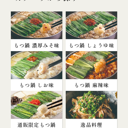
もつ鍋 濃厚みそ味
もつ鍋 しょうゆ味
もつ鍋 しお味
もつ鍋 麻辣味
通販限定もつ鍋
逸品料理