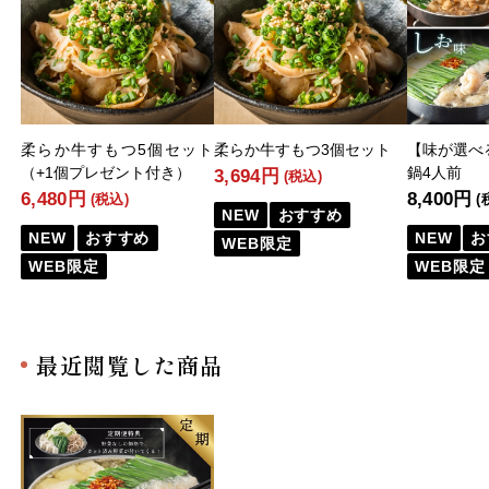
柔らか牛すもつ5個セット
柔らか牛すもつ3個セット
【味が選べ
（+1個プレゼント付き）
鍋4人前
3,694円
(税込)
6,480円
8,400円
(税込)
(
NEW
おすすめ
NEW
おすすめ
NEW
お
WEB限定
WEB限定
WEB限定
最近閲覧した商品