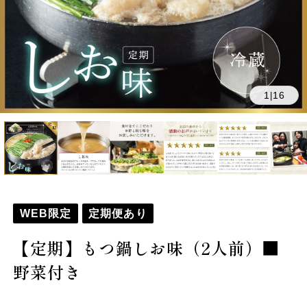
1
16
|
WEB限定
定期便あり
【定期】もつ鍋しお味（2人前）■
野菜付き