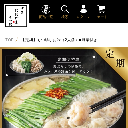
商品一覧
検索
ログイン
カート
TOP
【定期】もつ鍋しお味（2人前）■野菜付き