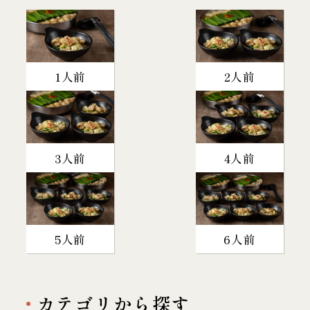
1人前
2人前
3人前
4人前
5人前
6人前
カテゴリから探す