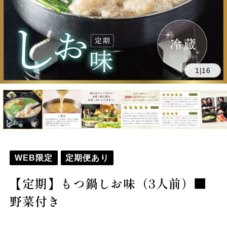
1
16
|
WEB限定
定期便あり
【定期】もつ鍋しお味（3人前）■
野菜付き