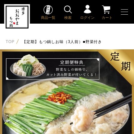
商品一覧
検索
ログイン
カート
TOP
【定期】もつ鍋しお味（3人前）■野菜付き