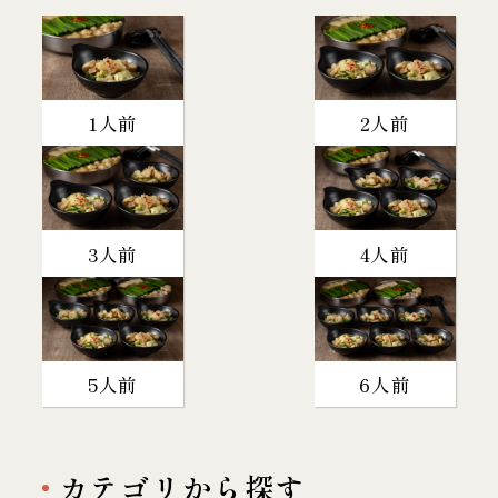
1人前
2人前
3人前
4人前
5人前
6人前
カテゴリから探す