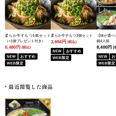
柔らか牛すもつ5個セット
柔らか牛すもつ3個セット
【味が選べ
（+1個プレゼント付き）
鍋4人前
3,694円
(税込)
6,480円
8,400円
(税込)
(
NEW
おすすめ
NEW
おすすめ
NEW
お
WEB限定
WEB限定
WEB限定
最近閲覧した商品