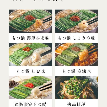
もつ鍋 濃厚みそ味
もつ鍋 しょうゆ味
もつ鍋 しお味
もつ鍋 麻辣味
通販限定もつ鍋
逸品料理