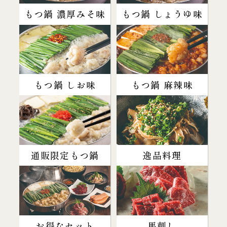
もつ鍋 濃厚みそ味
もつ鍋 しょうゆ味
もつ鍋 しお味
もつ鍋 麻辣味
通販限定もつ鍋
逸品料理
お得なセット
馬刺し