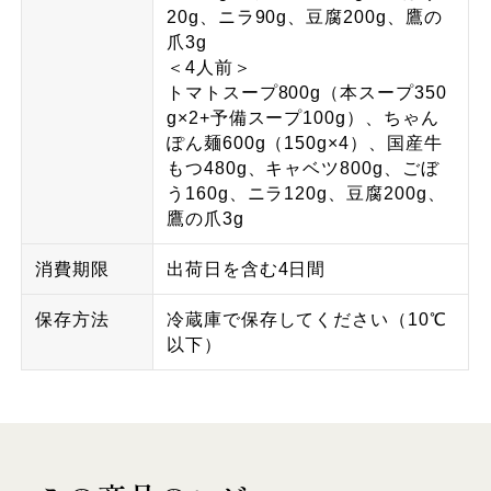
20g、ニラ90g、豆腐200g、鷹の
爪3g
＜4人前＞
トマトスープ800g（本スープ350
g×2+予備スープ100g）、ちゃん
ぽん麺600g（150g×4）、国産牛
もつ480g、キャベツ800g、ごぼ
う160g、ニラ120g、豆腐200g、
鷹の爪3g
消費期限
出荷日を含む4日間
保存方法
冷蔵庫で保存してください（10℃
以下）