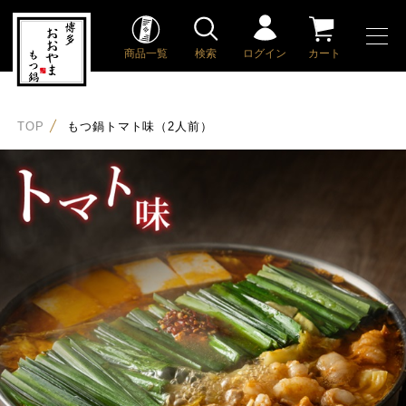
商品一覧
検索
ログイン
カート
TOP
もつ鍋トマト味（2人前）