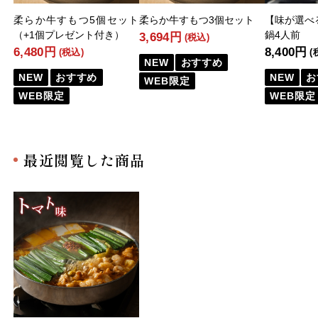
柔らか牛すもつ5個セット
柔らか牛すもつ3個セット
【味が選べ
（+1個プレゼント付き）
鍋4人前
3,694円
(税込)
6,480円
8,400円
(税込)
(
NEW
おすすめ
NEW
おすすめ
NEW
お
WEB限定
WEB限定
WEB限定
最近閲覧した商品