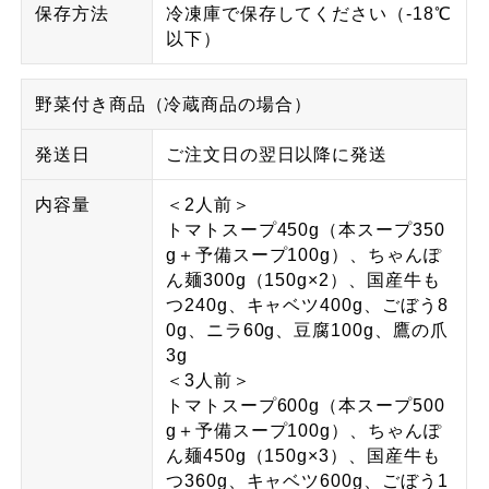
保存方法
冷凍庫で保存してください（-18℃
以下）
野菜付き商品（冷蔵商品の場合）
発送日
ご注文日の翌日以降に発送
内容量
＜2人前＞
トマトスープ450g（本スープ350
g＋予備スープ100g）、ちゃんぽ
ん麺300g（150g×2）、国産牛も
つ240g、キャベツ400g、ごぼう8
0g、ニラ60g、豆腐100g、鷹の爪
3g
＜3人前＞
トマトスープ600g（本スープ500
g＋予備スープ100g）、ちゃんぽ
ん麺450g（150g×3）、国産牛も
つ360g、キャベツ600g、ごぼう1