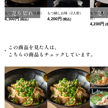
売り切れ
売り
もつ鍋トマト味（3人前）
もつ鍋しお味（2人前）
もつ鍋博多
前）
6,300円
4,200円
(税込)
(税込)
4,200円
(
この商品を見た人は、
こちらの商品もチェックしています。