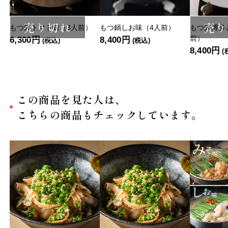
売り切れ
売り
もつ鍋トマト味（3人前）
もつ鍋しお味（4人前）
もつ鍋博多
前）
6,300円
8,400円
(税込)
(税込)
8,400円
(
この商品を見た人は、
こちらの商品もチェックしています。