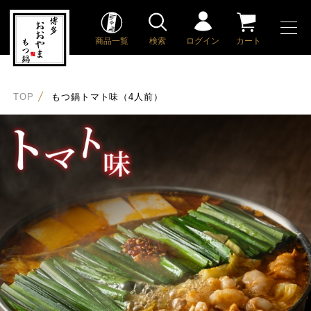
商品一覧
検索
ログイン
カート
TOP
もつ鍋トマト味（4人前）