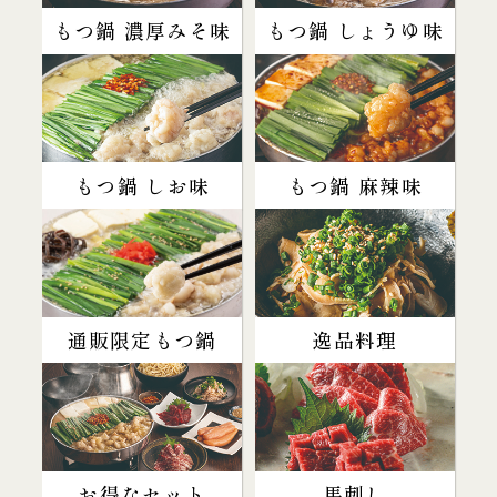
もつ鍋 濃厚みそ味
もつ鍋 しょうゆ味
もつ鍋 しお味
もつ鍋 麻辣味
通販限定もつ鍋
逸品料理
お得なセット
馬刺し