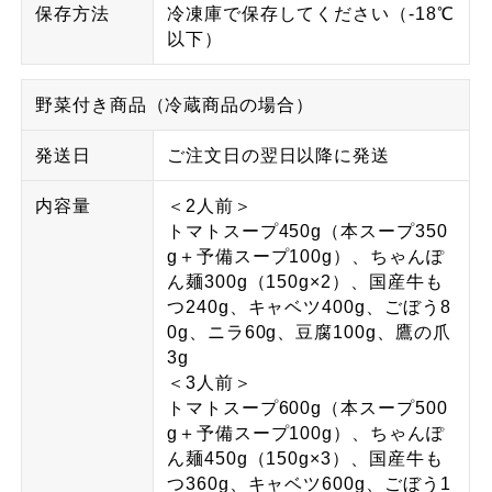
保存方法
冷凍庫で保存してください（-18℃
以下）
野菜付き商品（冷蔵商品の場合）
発送日
ご注文日の翌日以降に発送
内容量
＜2人前＞
トマトスープ450g（本スープ350
g＋予備スープ100g）、ちゃんぽ
ん麺300g（150g×2）、国産牛も
つ240g、キャベツ400g、ごぼう8
0g、ニラ60g、豆腐100g、鷹の爪
3g
＜3人前＞
トマトスープ600g（本スープ500
g＋予備スープ100g）、ちゃんぽ
ん麺450g（150g×3）、国産牛も
つ360g、キャベツ600g、ごぼう1