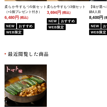
柔らか牛すもつ5個セット
柔らか牛すもつ3個セット
【味が選べ
（+1個プレゼント付き）
鍋4人前
3,694円
(税込)
6,480円
8,400円
(税込)
(
NEW
おすすめ
NEW
おすすめ
NEW
お
WEB限定
WEB限定
WEB限定
最近閲覧した商品