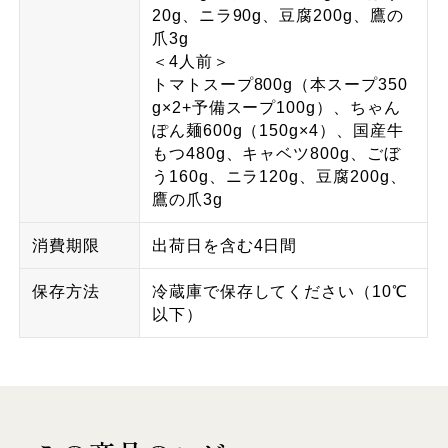
20g、ニラ90g、豆腐200g、鷹の
爪3g
＜4人前＞
トマトスープ800g（本スープ350
g×2+予備スープ100g）、ちゃん
ぽん麺600g（150g×4）、国産牛
もつ480g、キャベツ800g、ごぼ
う160g、ニラ120g、豆腐200g、
鷹の爪3g
消費期限
出荷日を含む4日間
保存方法
冷蔵庫で保存してください（10℃
以下）