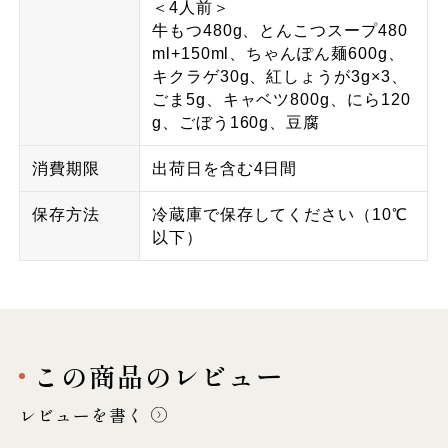
＜4人前＞
牛もつ480g、とんこつスープ480
ml+150ml、ちゃんぽん麺600g、
キクラゲ30g、紅しょうが3g×3、
ごま5g、キャベツ800g、にら120
g、ごぼう160g、豆腐
消費期限
出荷日を含む4日間
保存方法
冷蔵庫で保存してください（10℃
以下）
この商品のレビュー
レビューを書く