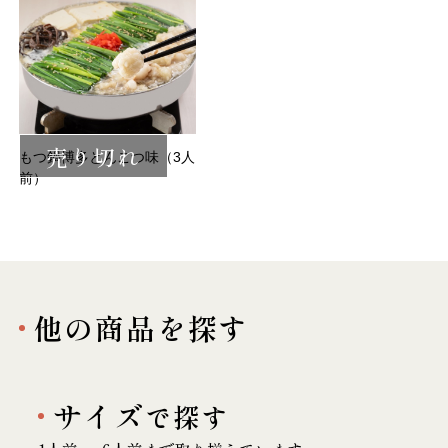
売り切れ
もつ鍋博多とんこつ味（3人
前）
他の商品を探す
サイズ
で探す