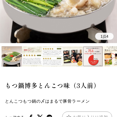
1
14
|
もつ鍋博多とんこつ味（3人前）
とんこつもつ鍋の〆はまるで豚骨ラーメン