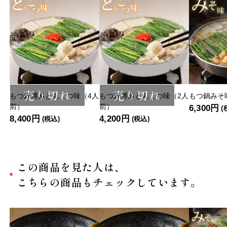
売り切れ
売り切れ
もつ鍋博多とんこつ味（4人
もつ鍋博多とんこつ味（2人
もつ鍋みそ
前）
前）
6,300円
(
8,400円
4,200円
(税込)
(税込)
この商品を見た人は、
こちらの商品もチェックしています。