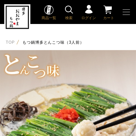
商品一覧
検索
ログイン
カート
TOP
もつ鍋博多とんこつ味（3人前）