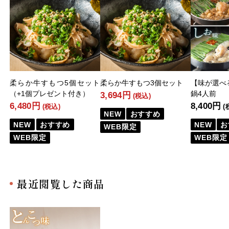
柔らか牛すもつ5個セット
柔らか牛すもつ3個セット
【味が選べ
（+1個プレゼント付き）
鍋4人前
3,694円
(税込)
6,480円
8,400円
(税込)
(
NEW
おすすめ
NEW
おすすめ
NEW
お
WEB限定
WEB限定
WEB限定
最近閲覧した商品