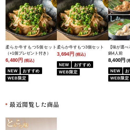
柔らか牛すもつ5個セット
柔らか牛すもつ3個セット
【味が選べ
（+1個プレゼント付き）
鍋4人前
3,694円
(税込)
6,480円
8,400円
(税込)
(
NEW
おすすめ
NEW
おすすめ
NEW
お
WEB限定
WEB限定
WEB限定
最近閲覧した商品