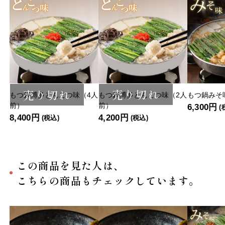
売り切れ
売り切れ
もつ鍋博多とんこつ味（4人
もつ鍋博多とんこつ味（2人
もつ鍋みそ
前）
前）
6,300円
(
8,400円
4,200円
(税込)
(税込)
この商品を見た人は、
こちらの商品もチェックしています。