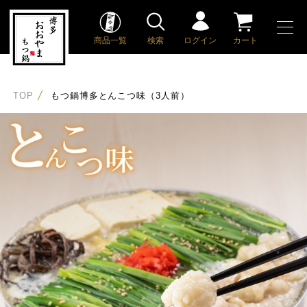
商品一覧
検索
ログイン
カート
TOP
もつ鍋博多とんこつ味（3人前）