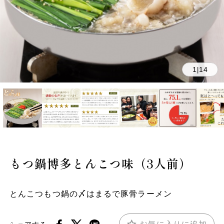
1
14
|
もつ鍋博多とんこつ味（3人前）
とんこつもつ鍋の〆はまるで豚骨ラーメン