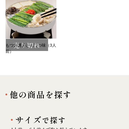
売り切れ
もつ鍋博多とんこつ味（3人
前）
他の商品を探す
サイズ
で探す