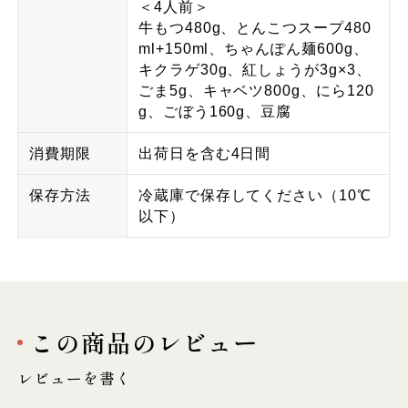
＜4人前＞
牛もつ480g、とんこつスープ480
ml+150ml、ちゃんぽん麺600g、
キクラゲ30g、紅しょうが3g×3、
ごま5g、キャベツ800g、にら120
g、ごぼう160g、豆腐
消費期限
出荷日を含む4日間
保存方法
冷蔵庫で保存してください（10℃
以下）
この商品のレビュー
レビューを書く