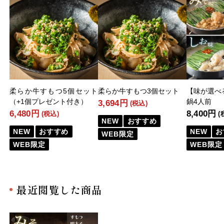
柔らか牛すもつ5個セット
柔らか牛すもつ3個セット
【味が選べ
（+1個プレゼント付き）
鍋4人前
3,694円
(税込)
6,480円
8,400円
(税込)
(
NEW
おすすめ
NEW
おすすめ
NEW
お
WEB限定
WEB限定
WEB限定
最近閲覧した商品