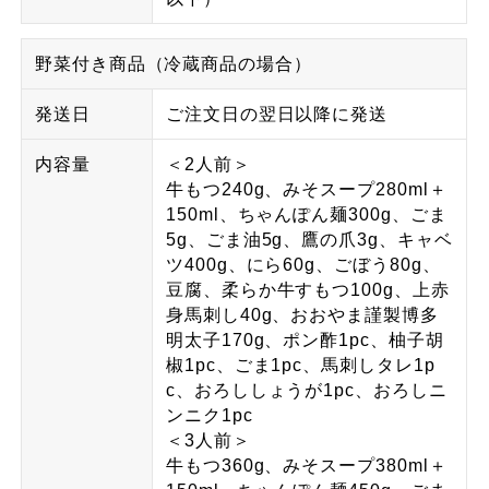
野菜付き商品（冷蔵商品の場合）
発送日
ご注文日の翌日以降に発送
内容量
＜2人前＞
牛もつ240g、みそスープ280ml＋
150ml、ちゃんぽん麺300g、ごま
5g、ごま油5g、鷹の爪3g、キャベ
ツ400g、にら60g、ごぼう80g、
豆腐、柔らか牛すもつ100g、上赤
身馬刺し40g、おおやま謹製博多
明太子170g、ポン酢1pc、柚子胡
椒1pc、ごま1pc、馬刺しタレ1p
c、おろししょうが1pc、おろしニ
ンニク1pc
＜3人前＞
牛もつ360g、みそスープ380ml＋