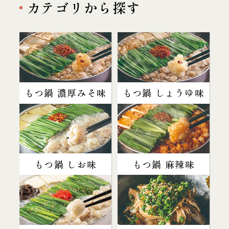
カテゴリから探す
もつ鍋 濃厚みそ味
もつ鍋 しょうゆ味
もつ鍋 しお味
もつ鍋 麻辣味