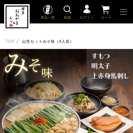
商品一覧
検索
ログイン
カート
TOP
山笠セットみそ味（4人前）