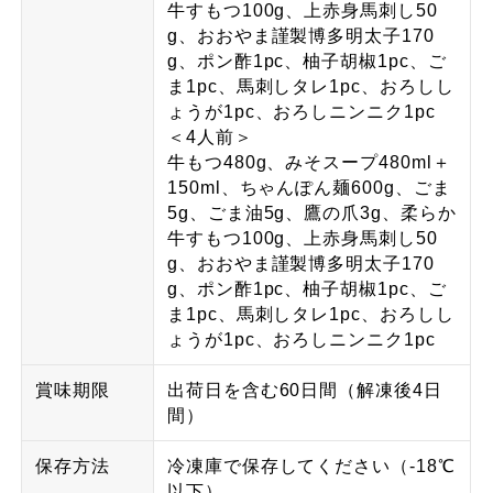
牛すもつ100g、上赤身馬刺し50
g、おおやま謹製博多明太子170
g、ポン酢1pc、柚子胡椒1pc、ご
ま1pc、馬刺しタレ1pc、おろしし
ょうが1pc、おろしニンニク1pc
＜4人前＞
牛もつ480g、みそスープ480ml＋
150ml、ちゃんぽん麺600g、ごま
5g、ごま油5g、鷹の爪3g、柔らか
牛すもつ100g、上赤身馬刺し50
g、おおやま謹製博多明太子170
g、ポン酢1pc、柚子胡椒1pc、ご
ま1pc、馬刺しタレ1pc、おろしし
ょうが1pc、おろしニンニク1pc
賞味期限
出荷日を含む60日間（解凍後4日
間）
保存方法
冷凍庫で保存してください（-18℃
以下）