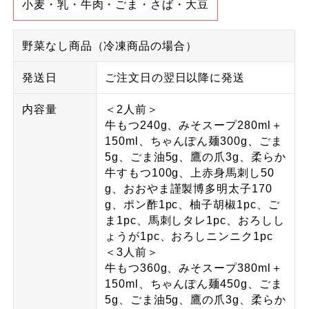
小麦・乳・牛肉・ごま・さば・大豆
野菜なし商品（冷凍商品の場合）
発送日
ご注文日の翌日以降に発送
内容量
＜2人前＞
牛もつ240g、みそスープ280ml＋
150ml、ちゃんぽん麺300g、ごま
5g、ごま油5g、鷹の爪3g、柔らか
牛すもつ100g、上赤身馬刺し50
g、おおやま謹製博多明太子170
g、ポン酢1pc、柚子胡椒1pc、ご
ま1pc、馬刺しタレ1pc、おろしし
ょうが1pc、おろしニンニク1pc
＜3人前＞
牛もつ360g、みそスープ380ml＋
150ml、ちゃんぽん麺450g、ごま
5g、ごま油5g、鷹の爪3g、柔らか