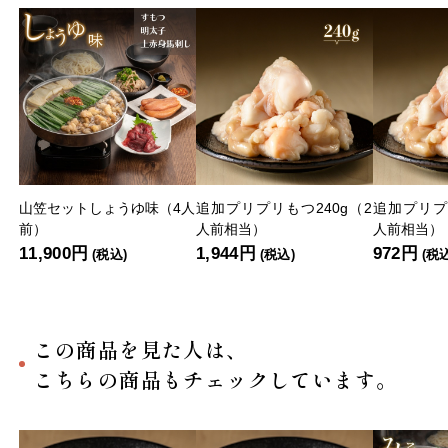
山笠セットしょうゆ味（4人
追加プリプリもつ240g（2
追加プリプ
前）
人前相当）
人前相当）
11,900円
1,944円
972円
(税込)
(税込)
(税
この商品を見た人は、
こちらの商品もチェックしています。