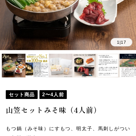
1
17
|
セット商品
2〜4人前
山笠セットみそ味（4人前）
もつ鍋（みそ味）にすもつ、明太子、馬刺しがつい