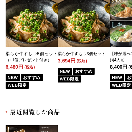
柔らか牛すもつ5個セット
柔らか牛すもつ3個セット
【味が選べ
（+1個プレゼント付き）
鍋4人前
3,694円
(税込)
6,480円
8,400円
(税込)
(
NEW
おすすめ
NEW
おすすめ
NEW
お
WEB限定
WEB限定
WEB限定
最近閲覧した商品