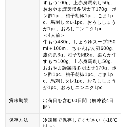
すもつ100g、上赤身馬刺し50g、
おおやま謹製博多明太子170g、ポ
ン酢1pc、柚子胡椒1pc、ごま1p
c、馬刺しタレ1pc、おろししょう
が1pc、おろしニンニク1pc
＜4人前＞
牛もつ480g、しょうゆスープ250
ml＋100ml、ちゃんぽん麺600g、
鷹の爪3g、柚子胡椒8g、柔らか牛
すもつ100g、上赤身馬刺し50g、
おおやま謹製博多明太子170g、ポ
ン酢1pc、柚子胡椒1pc、ごま1p
c、馬刺しタレ1pc、おろししょう
が1pc、おろしニンニク1pc
賞味期限
出荷日を含む60日間（解凍後4日
間）
保存方法
冷凍庫で保存してください（-18℃
以下）