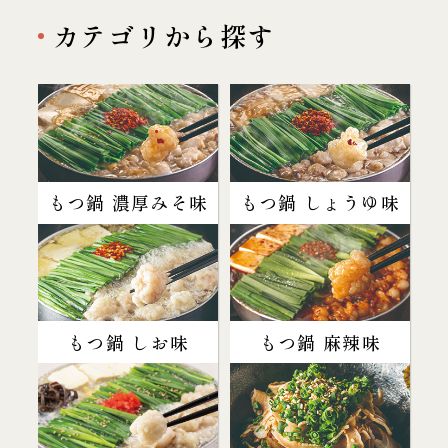
カテゴリから探す
もつ鍋 濃厚みそ味
もつ鍋 しょうゆ味
もつ鍋 しお味
もつ鍋 麻辣味