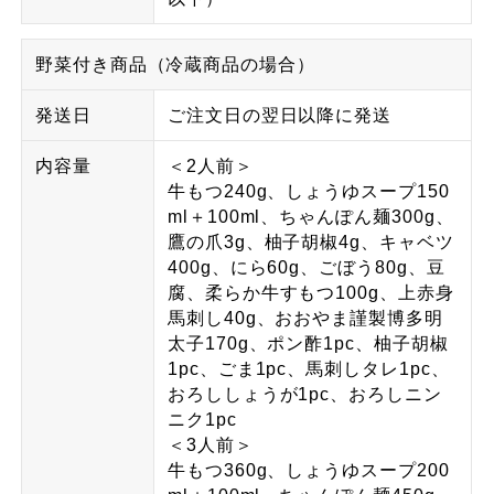
野菜付き商品（冷蔵商品の場合）
発送日
ご注文日の翌日以降に発送
内容量
＜2人前＞
牛もつ240g、しょうゆスープ150
ml＋100ml、ちゃんぽん麺300g、
鷹の爪3g、柚子胡椒4g、キャベツ
400g、にら60g、ごぼう80g、豆
腐、柔らか牛すもつ100g、上赤身
馬刺し40g、おおやま謹製博多明
太子170g、ポン酢1pc、柚子胡椒
1pc、ごま1pc、馬刺しタレ1pc、
おろししょうが1pc、おろしニン
ニク1pc
＜3人前＞
牛もつ360g、しょうゆスープ200