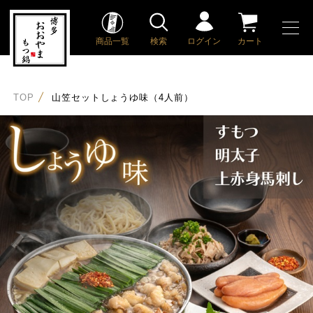
商品一覧
検索
ログイン
カート
TOP
山笠セットしょうゆ味（4人前）