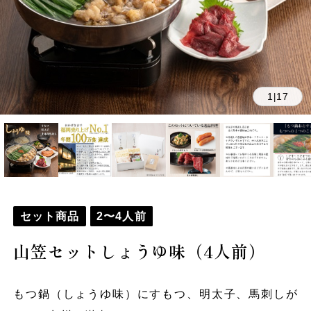
1
17
|
セット商品
2〜4人前
山笠セットしょうゆ味（4人前）
もつ鍋（しょうゆ味）にすもつ、明太子、馬刺しが