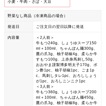
小麦・牛肉・さば・大豆
野菜なし商品（冷凍商品の場合）
発送日
ご注文日の翌日以降に発送
内容量
＜2人前＞
牛もつ240g、しょうゆスープ150
ml＋100ml、ちゃんぽん麺300g、
鷹の爪3g、柚子胡椒4g、柔らか牛
すもつ100g、上赤身馬刺し50g、
おおやま謹製博多明太子170g、ポ
ン酢1pc、柚子胡椒1pc、ごま1p
c、馬刺しタレ1pc、おろししょう
が1pc、おろしニンニク1pc
＜3人前＞
牛もつ360g、しょうゆスープ200
ml＋100ml、ちゃんぽん麺450g、
鷹の爪3g、柚子胡椒8g、柔らか牛