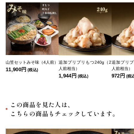
山笠セットみそ味（4人前）
追加プリプリもつ240g（2
追加プリプ
人前相当）
人前相当）
11,900円
(税込)
1,944円
972円
(税込)
(税
この商品を見た人は、
こちらの商品もチェックしています。