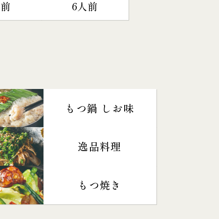
人前
6人前
もつ鍋 しお味
逸品料理
もつ焼き