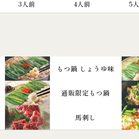
3人前
4人前
5
もつ鍋 しょうゆ味
通販限定もつ鍋
馬刺し