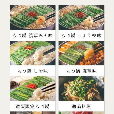
もつ鍋 濃厚みそ味
もつ鍋 しょうゆ味
もつ鍋 しお味
もつ鍋 麻辣味
通販限定もつ鍋
逸品料理