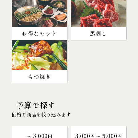
お得なセット
馬刺し
もつ焼き
予算で探す
価格で商品を絞り込みます
3,000
3,000
5,000
～
円
円 〜
円