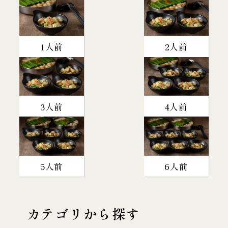
1人前
2人前
3人前
4人前
5人前
6人前
カテゴリから探す