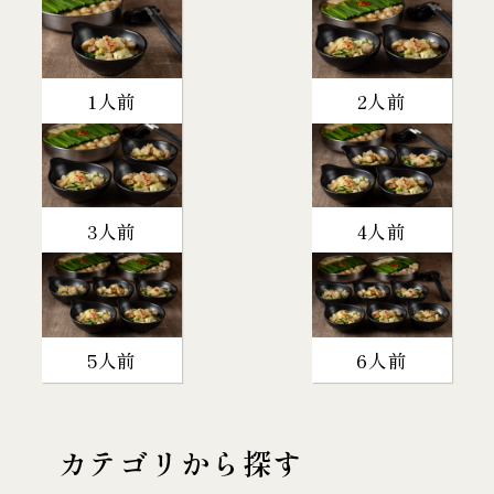
1人前
2人前
3人前
4人前
5人前
6人前
カテゴリから探す