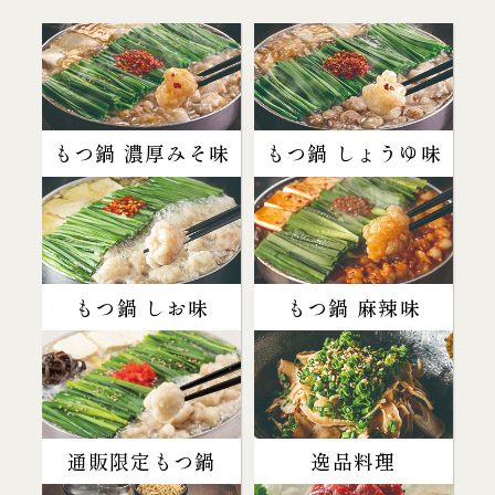
もつ鍋 濃厚みそ味
もつ鍋 しょうゆ味
もつ鍋 しお味
もつ鍋 麻辣味
通販限定もつ鍋
逸品料理