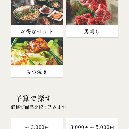
お得なセット
馬刺し
もつ焼き
予算で探す
価格で商品を絞り込みます
3,000
3,000
5,000
～
円
円 〜
円