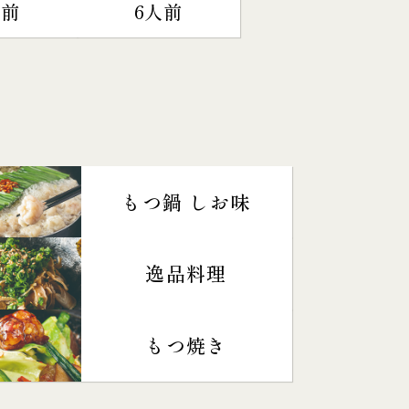
人前
6人前
もつ鍋 しお味
逸品料理
もつ焼き