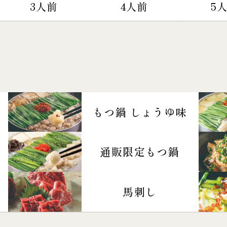
3人前
4人前
5
もつ鍋 しょうゆ味
通販限定もつ鍋
馬刺し