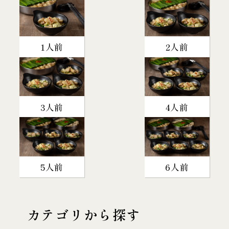
1人前
2人前
3人前
4人前
5人前
6人前
カテゴリから探す