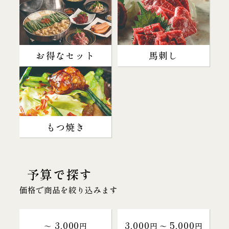
お得なセット
馬刺し
もつ焼き
予算で探す
価格で商品を絞り込みます
3,000
3,000
5,000
～
円
円 〜
円