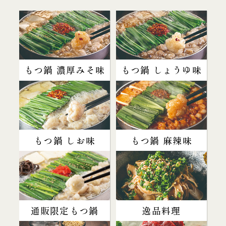
もつ鍋 濃厚みそ味
もつ鍋 しょうゆ味
もつ鍋 しお味
もつ鍋 麻辣味
通販限定もつ鍋
逸品料理