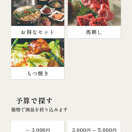
お得なセット
馬刺し
もつ焼き
予算で探す
価格で商品を絞り込みます
3,000
3,000
5,000
～
円
円 〜
円