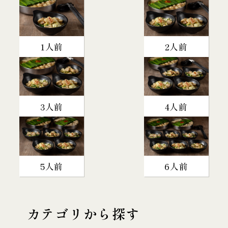
1人前
2人前
3人前
4人前
5人前
6人前
カテゴリから探す