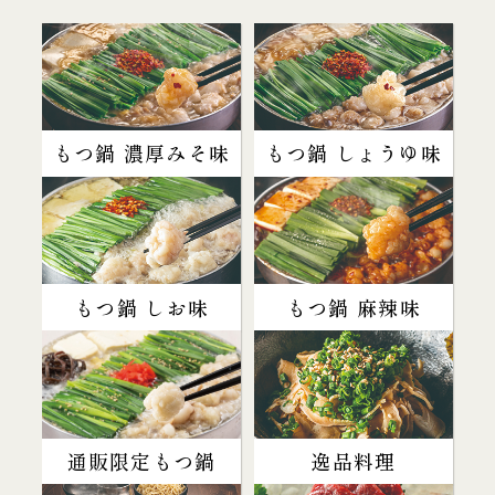
もつ鍋 濃厚みそ味
もつ鍋 しょうゆ味
もつ鍋 しお味
もつ鍋 麻辣味
通販限定もつ鍋
逸品料理