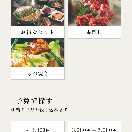
お得なセット
馬刺し
もつ焼き
予算で探す
価格で商品を絞り込みます
3,000
3,000
5,000
～
円
円 〜
円