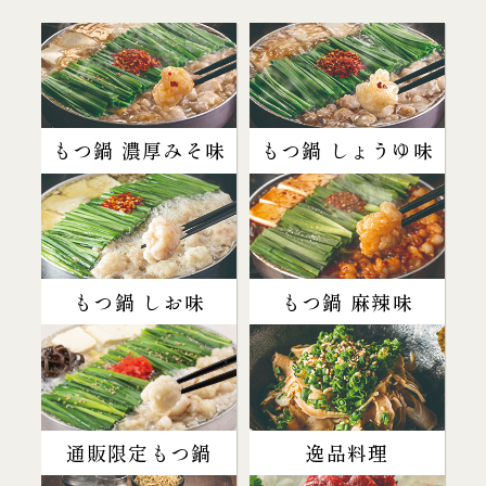
もつ鍋 濃厚みそ味
もつ鍋 しょうゆ味
もつ鍋 しお味
もつ鍋 麻辣味
通販限定もつ鍋
逸品料理