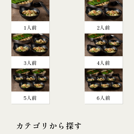
1人前
2人前
3人前
4人前
5人前
6人前
カテゴリから探す