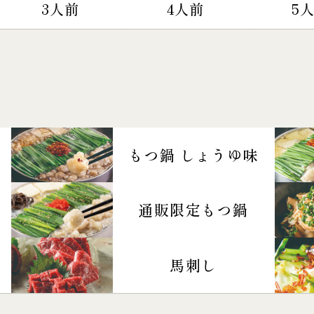
3人前
4人前
5
もつ鍋 しょうゆ味
通販限定もつ鍋
馬刺し