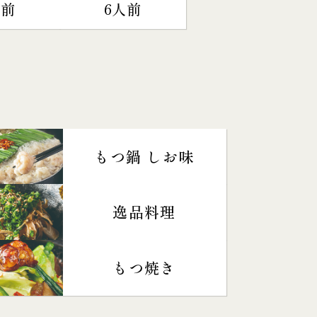
人前
6人前
もつ鍋 しお味
逸品料理
もつ焼き